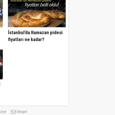
İstanbul'da Ramazan pidesi
fiyatları ne kadar?
Yumurtalı, yumurtasız,
susamlı pide fiyatları kaç
TL?.
Z
ünye
İletişim