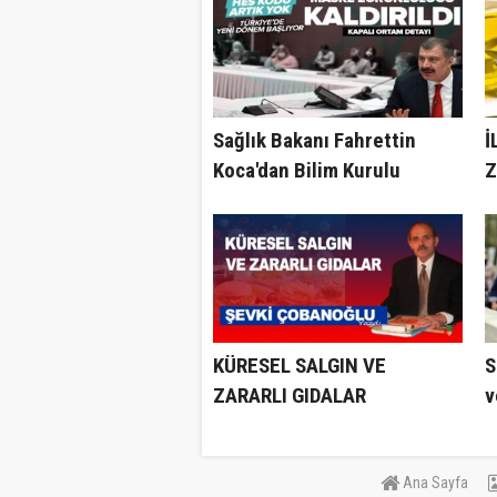
Sağlık Bakanı Fahrettin
İ
Koca'dan Bilim Kurulu
Z
toplantısı sonrasında flaş
T
açıklamalar.
KÜRESEL SALGIN VE
S
ZARARLI GIDALAR
v
N
e
Ana Sayfa