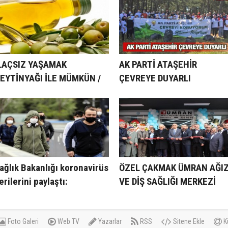
LAÇSIZ YAŞAMAK
AK PARTİ ATAŞEHİR
EYTİNYAĞI İLE MÜMKÜN /
ÇEVREYE DUYARLI
ugay Bozbey
ağlık Bakanlığı koronavirüs
ÖZEL ÇAKMAK ÜMRAN AĞI
erilerini paylaştı:
VE DİŞ SAĞLIĞI MERKEZİ
ormalleşmeye en yakın ve
AÇILDI
n uzak iller hangileri?
Foto Galeri
Web TV
Yazarlar
RSS
Sitene Ekle
K