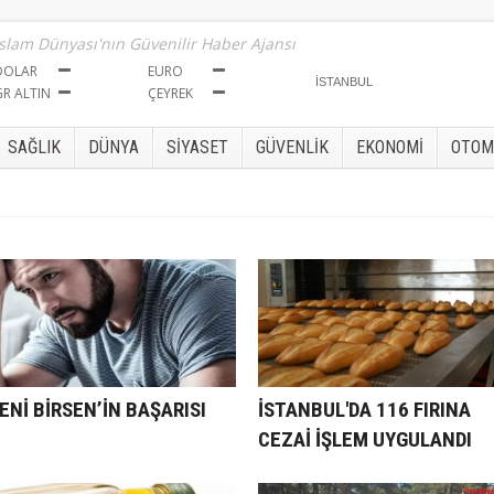
İslam Dünyası'nın Güvenilir Haber Ajansı
DOLAR
EURO
GR ALTIN
ÇEYREK
SAĞLIK
DÜNYA
SİYASET
GÜVENLİK
EKONOMİ
OTOM
ENİ BİRSEN’İN BAŞARISI
İSTANBUL'DA 116 FIRINA
CEZAİ İŞLEM UYGULANDI