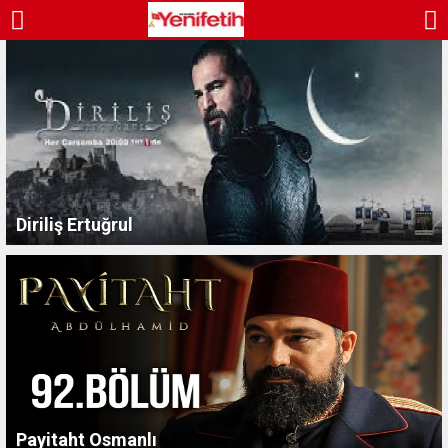
Diriliş Ertuğrul
Payitaht Osmanlı