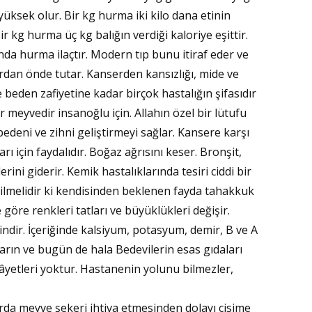
 yüksek olur. Bir kg hurma iki kilo dana etinin
ÜSL
ir kg hurma üç kg balığın verdiği kaloriye eşittir.
da hurma ilaçtır. Modern tıp bunu itiraf eder ve
ardan önde tutar. Kanserden kansızlığı, mide ve
Rec
 beden zafiyetine kadar birçok hastalığın şifasıdır
 meyvedir insanoğlu için. Allahın özel bir lütufu
FET
bedeni ve zihni geliştirmeyi sağlar. Kansere karşı
ı için faydalıdır. Boğaz ağrısını keser. Bronşit,
rini giderir. Kemik hastalıklarında tesiri ciddi bir
Ahm
ilmelidir ki kendisinden beklenen fayda tahakkuk
Mekk
 göre renkleri tatları ve büyüklükleri değişir.
Kudü
ndir. İçeriğinde kalsiyum, potasyum, demir, B ve A
arın ve bugün de hala Bedevilerin esas gıdaları
kâyetleri yoktur. Hastanenin yolunu bilmezler,
Asi
FAR
FAR
da meyve şekeri ihtiva etmesinden dolayı cisime