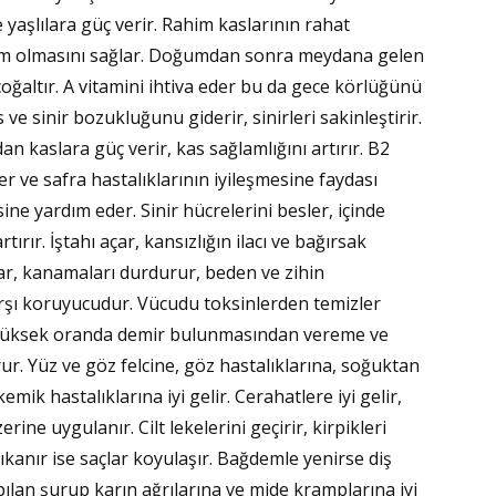
YAK
e yaşlılara güç verir. Rahim kaslarının rahat
um olmasını sağlar. Doğumdan sonra meydana gelen
çoğaltır. A vitamini ihtiva eder bu da gece körlüğünü
s ve sinir bozukluğunu giderir, sinirleri sakinleştirir.
kaslara güç verir, kas sağlamlığını artırır. B2
r ve safra hastalıklarının iyileşmesine faydası
esine yardım eder. Sinir hücrelerini besler, içinde
rır. İştahı açar, kansızlığın ilacı ve bağırsak
ar, kanamaları durdurur, beden ve zihin
rşı koruyucudur. Vücudu toksinlerden temizler
e yüksek oranda demir bulunmasından vereme ve
ur. Yüz ve göz felcine, göz hastalıklarına, soğuktan
mik hastalıklarına iyi gelir. Cerahatlere iyi gelir,
rine uygulanır. Cilt lekelerini geçirir, kirpikleri
yıkanır ise saçlar koyulaşır. Bağdemle yenirse diş
ılan şurup karın ağrılarına ve mide kramplarına iyi