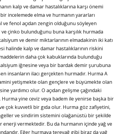
Zaf
Elmanın kalp ve damar hastalıklarına karşı önemi
ı bir incelemede elma ve hurmanın yararları
KER
eral ve fenol açıdan zengin olduğunu söyleyen
YEZ
r ve çinko bulunduğunu buna karşılık hurmada
siyum ve demir miktarlarının elmadakinin iki katı
İmd
esi halinde kalp ve damar hastalıklarının riskini
ı maddelerin daha çok kabuklarında bulunduğu
kalsiyum iğnesine veya bir bardak demir şurubuna
RAH
en insanların ilacı gerçekten hurmadır. Hurma A
itamini yetişmekte olan gençlere ve büyümekte olan
Av. 
ine yardımcı olur. O açıdan gelişme çağındaki
 Hurma yine ceviz veya badem ile yenirse başka bir
AHİL
e çok kuvvetli bir gıda olur. Hurma göz zafiyetini,
eller ve sindirim sistemini olağanüstü bir şekilde
 enerji vermektedir. Bu da hurmanın içinde yağ ve
Prof
ndandır. Eğer hurmaya tereyağ gibi biraz da yağ