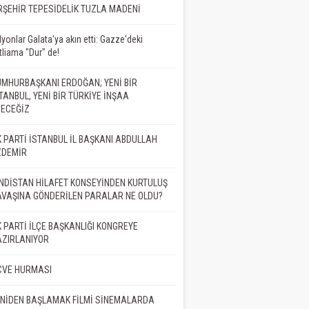
RŞEHİR TEPESİDELİK TUZLA MADENİ
BELA BİTMEDİ,
İD DE ÖLMEDİ
lyonlar Galata'ya akın etti: Gazze'deki
tliama "Dur" de!
at Demir
MHURBAŞKANI ERDOĞAN; YENİ BİR
TANBUL, YENİ BİR TÜRKİYE İNŞAA
DECEĞİZ
MET NEDİR?
 PARTİ İSTANBUL İL BAŞKANI ABDULLAH
ZDEMİR
Bilgehan Altaş
NDİSTAN HİLAFET KONSEYİNDEN KURTULUŞ
VAŞINA GÖNDERİLEN PARALAR NE OLDU?
İK
 PARTİ İLÇE BAŞKANLIĞI KONGREYE
AZIRLANIYOR
. Dr. Adil ŞEN
CVE HURMASI
NİDEN BAŞLAMAK FİLMİ SİNEMALARDA