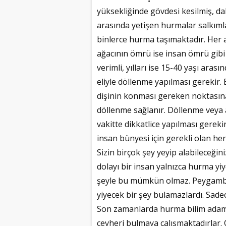
yüksekliğinde gövdesi kesilmiş, dalla
arasında yetişen hurmalar salkımla
binlerce hurma taşımaktadır. Her 
ağacının ömrü ise insan ömrü gibi
verimli, yılları ise 15-40 yaşı ara
eliyle döllenme yapılması gerekir.
dişinin konması gereken noktasına 
döllenme sağlanır. Döllenme veya a
vakitte dikkatlice yapılması gerek
insan bünyesi için gerekli olan her
Sizin birçok şey yeyip alabileceğin
dolayı bir insan yalnızca hurma yi
şeyle bu mümkün olmaz. Peygambe
yiyecek bir şey bulamazlardı. Sade
Son zamanlarda hurma bilim adaml
cevheri bulmaya çalışmaktadırlar. 