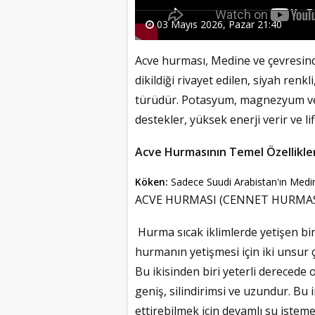
03 Mayıs 2026, Pazar 21:40
Acve hurması, Medine ve çevresind
dikildiği rivayet edilen, siyah renkli
türüdür. Potasyum, magnezyum ve 
destekler, yüksek enerji verir ve lif
Acve Hurmasının Temel Özellikler
Köken:
Sadece Suudi Arabistan'ın Medin
ACVE HURMASI (CENNET HURMAS
Hurma sıcak iklimlerde yetişen bi
hurmanın yetişmesi için iki unsur ço
Bu ikisinden biri yeterli dereced
geniş, silindirimsi ve uzundur. Bu 
ettirebilmek için devamlı su istem