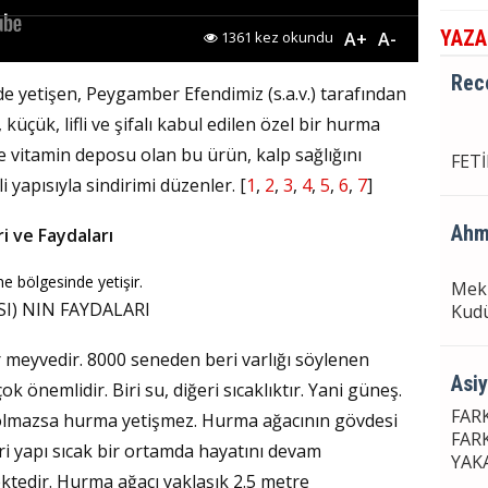
ÜSL
YAZA
1361 kez okundu
A+
A-
Rec
e yetişen, Peygamber Efendimiz (s.a.v.) tarafından
, küçük, lifli ve şifalı kabul edilen özel bir hurma
vitamin deposu olan bu ürün, kalp sağlığını
FET
li yapısıyla sindirimi düzenler. [
1
,
2
,
3
,
4
,
5
,
6
,
7
]
Ahm
i ve Faydaları
e bölgesinde yetişir.
Mekk
I) NIN FAYDALARI
Kudü
r meyvedir. 8000 seneden beri varlığı söylenen
Asi
k önemlidir. Biri su, diğeri sıcaklıktır. Yani güneş.
FAR
e olmazsa hurma yetişmez. Hurma ağacının gövdesi
FAR
iri yapı sıcak bir ortamda hayatını devam
YAK
ektedir. Hurma ağacı yaklaşık 2.5 metre