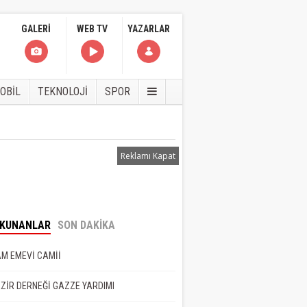
GALERİ
WEB TV
YAZARLAR
OBİL
TEKNOLOJİ
SPOR
Reklamı Kapat
eyman Faydalı
OKUNANLAR
SON DAKİKA
NET BEDEL İSTER
M EMEVİ CAMİİ
er Çam
ZİR DERNEĞİ GAZZE YARDIMI