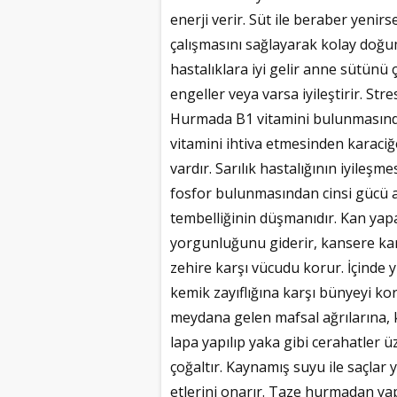
enerji verir. Süt ile beraber yenirs
çalışmasını sağlayarak kolay doğ
hastalıklara iyi gelir anne sütünü 
engeller veya varsa iyileştirir. Stre
Hurmada B1 vitamini bulunmasından 
vitamini ihtiva etmesinden karaciğe
vardır. Sarılık hastalığının iyileşm
fosfor bulunmasından cinsi gücü artı
tembelliğinin düşmanıdır. Kan yap
yorgunluğunu giderir, kansere ka
zehire karşı vücudu korur. İçind
kemik zayıflığına karşı bünyeyi kor
meydana gelen mafsal ağrılarına, ke
lapa yapılıp yaka gibi cerahatler üze
çoğaltır. Kaynamış suyu ile saçlar 
etlerini onarır. Taze hurmadan yap