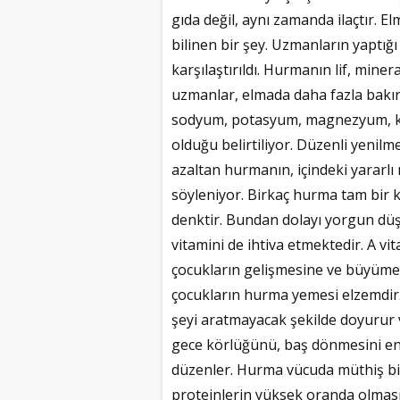
gıda değil, aynı zamanda ilaçtır. 
bilinen bir şey. Uzmanların yaptığ
karşılaştırıldı. Hurmanın lif, min
uzmanlar, elmada daha fazla bakı
sodyum, potasyum, magnezyum, kal
olduğu belirtiliyor. Düzenli yenilm
azaltan hurmanın, içindeki yararl
söyleniyor. Birkaç hurma tam bir 
denktir. Bundan dolayı yorgun düş
vitamini de ihtiva etmektedir. A v
çocukların gelişmesine ve büyümes
çocukların hurma yemesi elzemdir.
şeyi aratmayacak şekilde doyurur v
gece körlüğünü, baş dönmesini eng
düzenler. Hurma vücuda müthiş bir
proteinlerin yüksek oranda olması