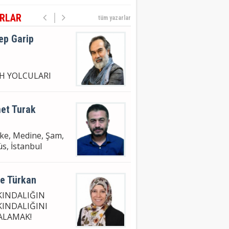
UB U BEYAN
RLAR
tüm yazarlar
ep Garip
İH YOLCULARI
et Turak
e, Medine, Şam,
s, İstanbul
ye Türkan
KINDALIĞIN
KINDALIĞINI
ALAMAK!