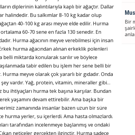
rın diplerinin kalıntılarıyla kaplı bir ağaçtır. Dallar
Mus
r halindedir. Bu salkımlar 8-10 kg kadar olup
Bir 
ağaçtan 40-100 kg arası meyve elde edilir. Hurma
şair
 ortalama 60-70 sene en fazla 130 senedir. En
anla
sındadır. Hurma ağacının meyve verebilmesi için insan
 Erkek hurma ağacından alınan erkeklik polenleri
Meh
belli miktarda konularak sarılır ve böylece
LA U
şılanmada tabir edilen bu işlem her sene belli bir
VII.
ir. Hurma meyve olarak çok yararlı bir gıdadır. Onda
PUT
 şey vardır. Yağ, protein, vitamin, mineraller gibi…
iz bu ihtiyaçları hurma tek başına karşılar. Bundan
Sül
yerek yaşamını devam ettirebilir. Ama başka bir
rimiz zamanında insanlar bazen uzun bir süre
ce hurma yerler, su içerlerdi. Ama hasta olmazlardı.
CEN
arı tarafından incelenmeye başlanmış ve ondaki
Çıkan neticeler gerçekten ilginçtir. Hurma sadece