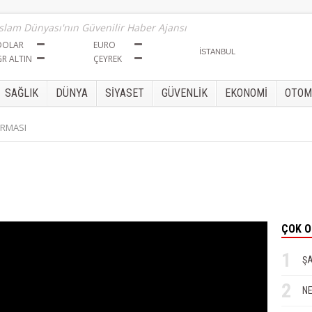
İslam Dünyası'nın Güvenilir Haber Ajansı
DOLAR
EURO
GR ALTIN
ÇEYREK
SAĞLIK
DÜNYA
SİYASET
GÜVENLİK
EKONOMİ
OTOM
URMASI
Sül
ÇOK 
CEN
1
ŞA
2
Zaf
NE