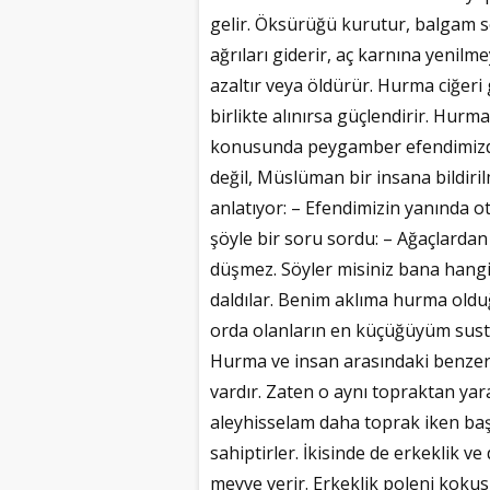
gelir. Öksürüğü kurutur, balgam sök
ağrıları giderir, aç karnına yenilme
azaltır veya öldürür. Hurma ciğeri
birlikte alınırsa güçlendirir. Hu
konusunda peygamber efendimizden 
değil, Müslüman bir insana bildiri
anlatıyor: – Efendimizin yanında ot
şöyle bir soru sordu: – Ağaçlard
düşmez. Söyler misiniz bana hangi
daldılar. Benim aklıma hurma oldu
orda olanların en küçüğüyüm sustu
Hurma ve insan arasındaki benzerli
vardır. Zaten o aynı topraktan yara
aleyhisselam daha toprak iken baş
sahiptirler. İkisinde de erkeklik ve 
meyve verir. Erkeklik poleni kokusu