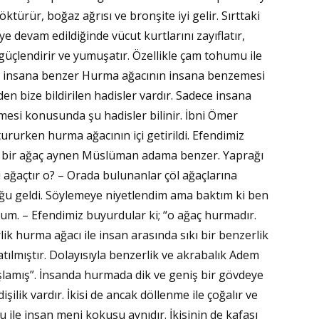
türür, boğaz ağrısı ve bronşite iyi gelir. Sırttaki
ye devam edildiğinde vücut kurtlarını zayıflatır,
 güçlendirir ve yumuşatır. Özellikle çam tohumu ile
rma insana benzer Hurma ağacının insana benzemesi
bize bildirilen hadisler vardır. Sadece insana
lmesi konusunda şu hadisler bilinir. İbni Ömer
ururken hurma ağacının içi getirildi. Efendimiz
an bir ağaç aynen Müslüman adama benzer. Yaprağı
 ağaçtır o? – Orada bulunanlar çöl ağaçlarına
ğu geldi. Söylemeye niyetlendim ama baktım ki ben
m. – Efendimiz buyurdular ki; “o ağaç hurmadır.
k hurma ağacı ile insan arasında sıkı bir benzerlik
tılmıştır. Dolayısıyla benzerlik ve akrabalık Adem
lamış”. İnsanda hurmada dik ve geniş bir gövdeye
dişilik vardır. İkisi de ancak döllenme ile çoğalır ve
 ile insan meni kokusu aynıdır. İkisinin de kafası