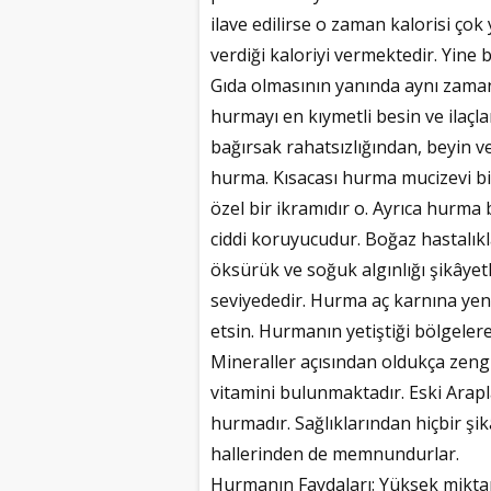
ilave edilirse o zaman kalorisi çok
verdiği kaloriyi vermektedir. Yine b
Gıda olmasının yanında aynı zaman
hurmayı en kıymetli besin ve ilaçl
bağırsak rahatsızlığından, beyin ve
hurma. Kısacası hurma mucizevi bir
özel bir ikramıdır o. Ayrıca hurma 
ciddi koruyucudur. Boğaz hastalıklar
öksürük ve soğuk algınlığı şikâyetle
seviyededir. Hurma aç karnına yen
etsin. Hurmanın yetiştiği bölgelere
Mineraller açısından oldukça zengi
vitamini bulunmaktadır. Eski Arapl
hurmadır. Sağlıklarından hiçbir şi
hallerinden de memnundurlar.
Hurmanın Faydaları: Yüksek miktar