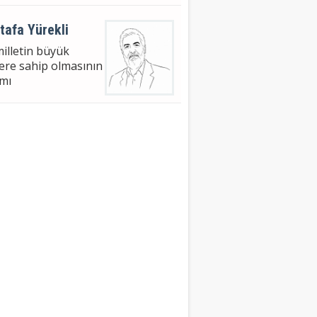
tafa Yürekli
milletin büyük
lere sahip olmasının
mı
met Nuri Bingöl
HUBBİL ÂFİLİN -4
 AZER'İN GETİRDİĞİ
eyman Faydalı
NET BEDEL İSTER