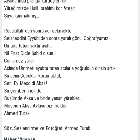
Ayaklarında pranga kardeşlerimin
Yüreğimizde Halil İbrahimi kor Ateşin
Suya kanmakmış...
Resulullah’ dan sonra acı çekmekte
Selahaddini Eyyübi’den sonra yaralı gönül Coğrafyamız.
Umuda tutunmaktır asıl!...
Nil Fırat Dicle Şahid olsun...
Gönlümüz yaralı
Aslında Ümmeti ayakta tutan acılarla yoğruldun dinsin artık,
Bu acını Çocuklar korumakta!,
Seni Ey Mescidi Aksa!
Bu çemberin içinde.
Düşümde Aksa ve birde yanan yürekler...
Mescid-i Aksa Avlusu bizi bekler...
Ahmed Turak
Söz, Seslendirme ve Fotoğraf: Ahmed Turak
Haber Videosu