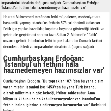
imparatorluk idealinin doğuşunu sağladı. Cumhurbaşkanı Erdoğan:
‘İstanbul’un fethini hala hazmedemeyen hazımsızlar var’
Hazreti Muhammed tarafından fethi müjdelenen, medeniyetlere
başkentlik yapmış İstanbul'un fethinin 573. yıl dönümü kutlanıyor.
Fetih için yapılan hazırlıklar, kuşatma boyunca gösterdiği liderlik ve
şehrin ele geçirilmesi sonrası tavrı Sultan 2. Mehmet'e "Fatih"
unvanını getirdi. İstanbul'un fethi birçok bakımdan Osmanlı tarihini
derinden etkiledi ve imparatorluk idealinin doğuşunu sağladı.
Cumhurbaşkanı Erdoğan:
‘İstanbul’un fethini hala
hazmedemeyen hazımsızlar var’
Cumhurbaşkanı Erdoğan,
“Bu topraklar 1071’den bu yana bizim
vatanımızdır. İstanbul ise 1453’ten bu yana Türk İstanbul
olarak milletimizin göz bebeği, iftihar tablosudur. Ama
biliyoruz ki bunu halen kabullenemeyenler var. İstanbul’un
fethini halen içlerine sindiremeyen hazımsızlar var”
ifadelerini
kullandı.