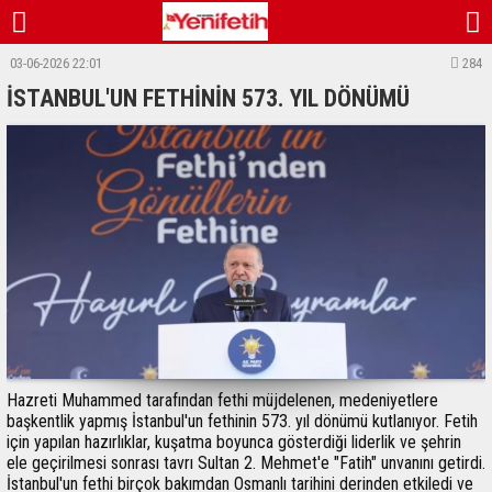
03-06-2026 22:01
284
İSTANBUL'UN FETHİNİN 573. YIL DÖNÜMÜ
Hazreti Muhammed tarafından fethi müjdelenen, medeniyetlere
başkentlik yapmış İstanbul'un fethinin 573. yıl dönümü kutlanıyor. Fetih
için yapılan hazırlıklar, kuşatma boyunca gösterdiği liderlik ve şehrin
ele geçirilmesi sonrası tavrı Sultan 2. Mehmet'e "Fatih" unvanını getirdi.
İstanbul'un fethi birçok bakımdan Osmanlı tarihini derinden etkiledi ve