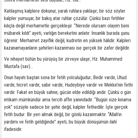
Katılaşmış kalplere dokunur, yaralı ruhlara yaklaşır; bir söz söyler
kalpler yumuşar, bir bakış atar ruhlar çözülür. Çünkü bazı fetihler
kılıçla değil merhametle gerçekleşir. “Nerede olursam olayım beni
mübarek kıldı” ayeti, varlığın bereketini anlatır. İnsanlık burada şunu
öğrenir: Merhamet zayıflık değil, kudretin en yüksek hâlidir. Kalpleri
kazanamayanların şehirleri kazanması ise gerçek bir zafer değildir.
Ve nihayet bütün bu yürüyüş bir zirveye ulaşır; Hz. Muhammed
Mustafa (sav)…
Onun hayatı baştan sona bir fetih yolculuğudur; Bedir vardır, Uhud
vardır, hicret vardır, sabır vardır, Hudeybiye vardır ve Mekke’nin fethi
vardır. Fakat en büyük sahne, gücün elde edildiği andır. Çünkü o gün
intikam mümkündür ama tercih affın yanındadır. “Bugün size kınama
yok” sözüyle sadece bir şehir değil, kalpler fethedilir. İşte gerçek
fetih budur: Bir yeri almak değil, bir gönlü kazanmaktır. “Allah’ın
yardımı ve fetih geldiğinde” ayeti, bu büyük dönüşümün ilahî
ifadesidir.