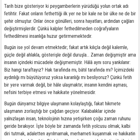
Tarih bize gösteriyor ki peygamberlerin yürüdüğü yolun ortak adı
fetihtir. Fakat onların fethettiği ilk yer ne bir kale ne bir ülke ne de bir
şehir olmuştur. Onlar önce gönülleri, sonra hayatları, ardından çağları
değiştirmişlerdir. Çünkü kalpler fethedilmeden coğrafyaların
fethedilmesi insanlığa huzur getirmemektedir.
Bugün ise yol devam etmektedir; fakat artık kılıçla değil kalemle,
güçle değil ahlakla, gösterişle değil duruşla… Zaman değişmiştir ama
insanın içindeki mücadele değişmemiştir. Hâlâ aynı soru yankılanır:
Biz hangi taraftayız? Hak tarafında mı, bâtıl tarafında mı? İçimizdeki
aydınlığı mı büyütüyoruz yoksa karanlığı mı besliyoruz? Çünkü fetih
bir yere varmak değil, bir hâle ulaşmaktır; insanın kendini aşması,
nefsini terbiye etmesi ve hakikate yönelmesidir.
Bugün dünyamız bilgiye ulaşmanın kolaylaştığı, fakat hikmete
ulaşmanın zorlaştığı bir çağdan geçiyor. Kalabalıklar içinde
yalnızlaşan insan, teknolojinin hızına yetişirken çoğu zaman ruhunu
geride bırakıyor. İşte böyle bir zamanda fetih yolcusu olmak; kalbi
diri tutmak, adaletten ayrılmamak, merhameti kuşanmak ve hakikatin