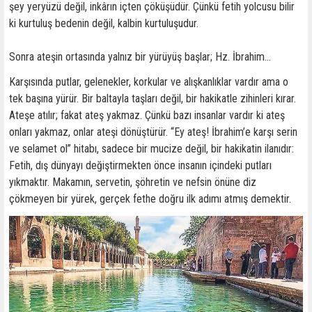
şey yeryüzü değil, inkârın içten çöküşüdür. Çünkü fetih yolcusu bilir
ki kurtuluş bedenin değil, kalbin kurtuluşudur.
Sonra ateşin ortasında yalnız bir yürüyüş başlar; Hz. İbrahim…
Karşısında putlar, gelenekler, korkular ve alışkanlıklar vardır ama o
tek başına yürür. Bir baltayla taşları değil, bir hakikatle zihinleri kırar.
Ateşe atılır; fakat ateş yakmaz. Çünkü bazı insanlar vardır ki ateş
onları yakmaz, onlar ateşi dönüştürür. “Ey ateş! İbrahim’e karşı serin
ve selamet ol” hitabı, sadece bir mucize değil, bir hakikatin ilanıdır:
Fetih, dış dünyayı değiştirmekten önce insanın içindeki putları
yıkmaktır. Makamın, servetin, şöhretin ve nefsin önüne diz
çökmeyen bir yürek, gerçek fethe doğru ilk adımı atmış demektir.