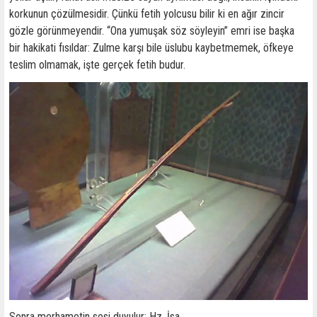
korkunun çözülmesidir. Çünkü fetih yolcusu bilir ki en ağır zincir
gözle görünmeyendir. “Ona yumuşak söz söyleyin” emri ise başka
bir hakikati fısıldar: Zulme karşı bile üslubu kaybetmemek, öfkeye
teslim olmamak, işte gerçek fetih budur.
Sonra merhametin sesi duyulur; Hz. İsa…