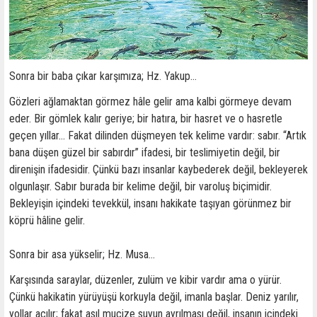
Sonra bir baba çıkar karşımıza; Hz. Yakup…
Gözleri ağlamaktan görmez hâle gelir ama kalbi görmeye devam
eder. Bir gömlek kalır geriye; bir hatıra, bir hasret ve o hasretle
geçen yıllar… Fakat dilinden düşmeyen tek kelime vardır: sabır. “Artık
bana düşen güzel bir sabırdır” ifadesi, bir teslimiyetin değil, bir
direnişin ifadesidir. Çünkü bazı insanlar kaybederek değil, bekleyerek
olgunlaşır. Sabır burada bir kelime değil, bir varoluş biçimidir.
Bekleyişin içindeki tevekkül, insanı hakikate taşıyan görünmez bir
köprü hâline gelir.
Sonra bir asa yükselir; Hz. Musa…
Karşısında saraylar, düzenler, zulüm ve kibir vardır ama o yürür.
Çünkü hakikatin yürüyüşü korkuyla değil, imanla başlar. Deniz yarılır,
yollar açılır; fakat asıl mucize suyun ayrılması değil, insanın içindeki