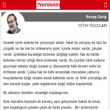
Recep Garip
FETİH YOLCULARI
İnsanlık tarihi aslında bir yürüyüşün adıdır; fakat bu yürüyüş ne düz bir
çizgidir ne de tek bir istikamete açılır. İçinde inişler vardır, çıkışlar
vardır; aydınlıkla karanlığın birbirine değdiği eşikler, hak ile bâtılın
birbirine temas ettiği derin kırılmalar vardır. Bu yüzden tarih sadece
geçmişin anlatısı değil, insanın iç dünyasında hâlâ devam eden bir
imtihanın adıdır. Çünkü hak ile bâtıl arasındaki mücadele yalnızca
meydanlarda değil, insanın kendi kalbinde sürer ve fetih yolculuğu da
tam burada başlar; şehir kapılarında değil, kalbin kapılarında…
İlk sahneye dönelim; insanlığın başlangıcına…
Aynı toprakta büyüyen iki kardeş, aynı gökyüzüne bakan iki insan,
aynı başlangıcın içinden çıkan iki farklı yöneliş… Biri teslimiyetin