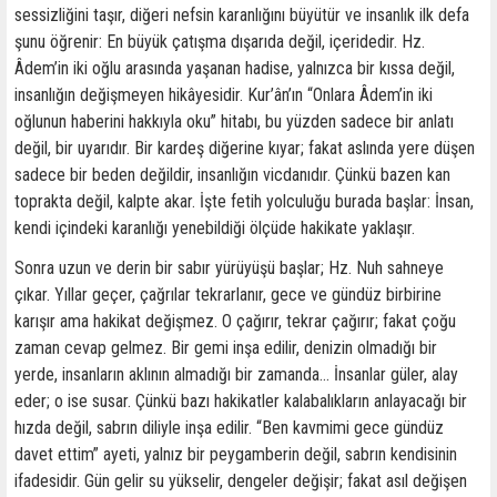
sessizliğini taşır, diğeri nefsin karanlığını büyütür ve insanlık ilk defa
şunu öğrenir: En büyük çatışma dışarıda değil, içeridedir. Hz.
Âdem’in iki oğlu arasında yaşanan hadise, yalnızca bir kıssa değil,
insanlığın değişmeyen hikâyesidir. Kur’ân’ın “Onlara Âdem’in iki
oğlunun haberini hakkıyla oku” hitabı, bu yüzden sadece bir anlatı
değil, bir uyarıdır. Bir kardeş diğerine kıyar; fakat aslında yere düşen
sadece bir beden değildir, insanlığın vicdanıdır. Çünkü bazen kan
toprakta değil, kalpte akar. İşte fetih yolculuğu burada başlar: İnsan,
kendi içindeki karanlığı yenebildiği ölçüde hakikate yaklaşır.
Sonra uzun ve derin bir sabır yürüyüşü başlar; Hz. Nuh sahneye
çıkar. Yıllar geçer, çağrılar tekrarlanır, gece ve gündüz birbirine
karışır ama hakikat değişmez. O çağırır, tekrar çağırır; fakat çoğu
zaman cevap gelmez. Bir gemi inşa edilir, denizin olmadığı bir
yerde, insanların aklının almadığı bir zamanda… İnsanlar güler, alay
eder; o ise susar. Çünkü bazı hakikatler kalabalıkların anlayacağı bir
hızda değil, sabrın diliyle inşa edilir. “Ben kavmimi gece gündüz
davet ettim” ayeti, yalnız bir peygamberin değil, sabrın kendisinin
ifadesidir. Gün gelir su yükselir, dengeler değişir; fakat asıl değişen