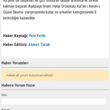
Kırşehir'de başarıları ile göz dolduran okullar arasında ilk sırada
kalmayı başaran Aşıkpaşa İmam Hatip Ortaokulu Kur'an-ı Kerim-i
Güzel Okuma yarışmasında kızlar ve erkekler kategorisinde İl
birinciliğini kazandılar.
Haber Kaynağı:
Yeni Fetih
Haber Editörü:
Ahmet Turak
Haber Yorumları
Habere ait yorum bulunmamaktadır.
Habere Yorum Yazın
İsim :
Yorum :