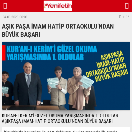
04-03-2023 00:03
1135
AŞIK PAŞA İMAM HATİP ORTAOKULU'NDAN
BÜYÜK BAŞARI
KUR’AN-I KERİM’İ GÜZEL OKUMA YARIŞMASINDA 1. OLDULAR
AŞIKPAŞA İMAM-HATİP ORTAOKULU’NDAN BÜYÜK BAŞARI