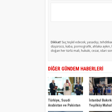
Dikkat!
Suç teşkil edecek, yasadışı, tehditkar
düşürücü, kaba, pornografik, ahlaka aykırı, k
doğan her türlü mali, hukuki, cezai, idari so
DİĞER GÜNDEM HABERLERİ
Türkiye, Suudi
İstanbul Bakırk
Arabistan ve Pakistan
Yeşilköy Mahal
Ortak Savunma