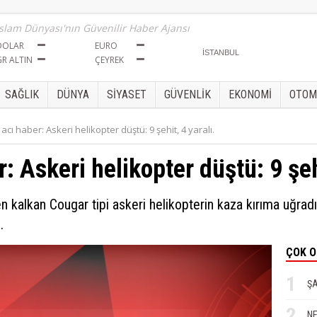
İslam Dünyası'nın Güvenilir Haber Ajansı
DOLAR
EURO
GR ALTIN
ÇEYREK
SAĞLIK
DÜNYA
SİYASET
GÜVENLİK
EKONOMİ
OTOM
n acı haber: Askeri helikopter düştü: 9 şehit, 4 yaralı.
r: Askeri helikopter düştü: 9 şeh
n kalkan Cougar tipi askeri helikopterin kaza kırıma uğradı
Sül
.
ÇOK 
CEN
1
ŞA
2
NE