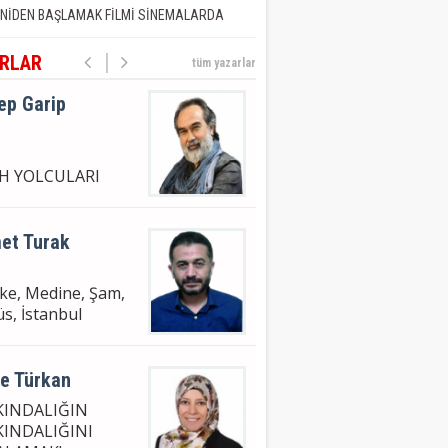
NİDEN BAŞLAMAK FİLMİ SİNEMALARDA
UB U BEYAN
RLAR
tüm yazarlar
ep Garip
İH YOLCULARI
et Turak
e, Medine, Şam,
s, İstanbul
ye Türkan
KINDALIĞIN
KINDALIĞINI