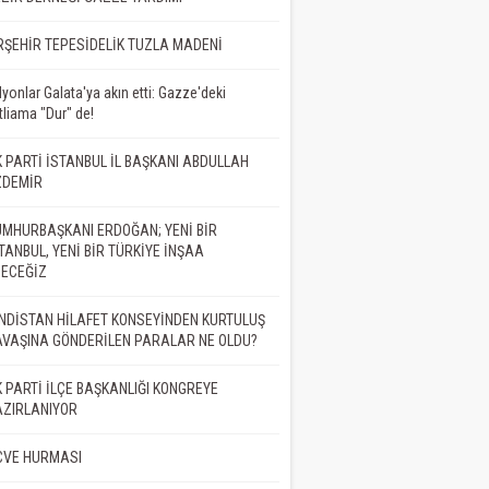
er Çam
RŞEHİR TEPESİDELİK TUZLA MADENİ
BELA BİTMEDİ,
İD DE ÖLMEDİ
lyonlar Galata'ya akın etti: Gazze'deki
tliama "Dur" de!
at Demir
 PARTİ İSTANBUL İL BAŞKANI ABDULLAH
ZDEMİR
MET NEDİR?
MHURBAŞKANI ERDOĞAN; YENİ BİR
TANBUL, YENİ BİR TÜRKİYE İNŞAA
DECEĞİZ
Bilgehan Altaş
NDİSTAN HİLAFET KONSEYİNDEN KURTULUŞ
VAŞINA GÖNDERİLEN PARALAR NE OLDU?
İK
 PARTİ İLÇE BAŞKANLIĞI KONGREYE
AZIRLANIYOR
. Dr. Adil ŞEN
CVE HURMASI