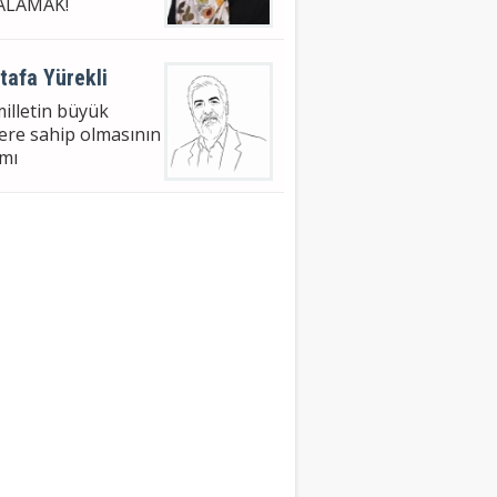
ALAMAK!
tafa Yürekli
milletin büyük
lere sahip olmasının
mı
met Nuri Bingöl
HUBBİL ÂFİLİN -4
 AZER'İN GETİRDİĞİ
eyman Faydalı
NET BEDEL İSTER