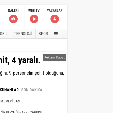
GALERİ
WEB TV
YAZARLAR
OBİL
TEKNOLOJİ
SPOR
it, 4 yaralı.
Reklamı Kapat
ğını, 9 personelin şehit olduğunu,
eyman Faydalı
OKUNANLAR
SON DAKİKA
NET BEDEL İSTER
M EMEVİ CAMİİ
ZİR DERNEĞİ GAZZE YARDIMI