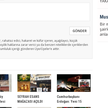
YAK
Mus
Bir 
şair
GÖNDER
anla
, rahatsız edici, hakaret ve küfür içeren, aşağılayıcı, küçük
işilik haklarına zarar verici ya da benzeri niteliklerde içeriklerden
rumluluk içeriği gönderen Üye/Üyeler’e aittir.
Meh
LA U
VII.
PUT
Sül
öy
SEYRAH ESANS
Cumhurbaşkanı
CEN
lesi
MAĞAZASI AÇILDI
Erdoğan: Yeni 15
Temmuzların