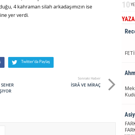
10
YE
duğu, 4 kahraman silah arkadaşımızın ise
ÜSL
ine yer verdi.
YAZA
Rec
FET
ş
Twitter'da Paylaş
Ahm
Sonraki Haber
I SEHER
İSRÂ VE MİRAÇ
Mekk
ŞIYOR
Kudü
Asi
FAR
FAR