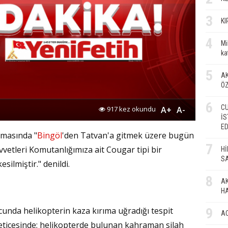
Zaf
3
KI
KER
YEZ
4
Mi
ka
İmd
5
AK
Ö
6
RAH
CU
917 kez okundu
A+
A-
İS
E
amasında "
Bingöl
'den Tatvan'a gitmek üzere bugün
Av. 
7
vvetleri Komutanlığımıza ait Cougar tipi bir
Hİ
SA
esilmiştir." denildi.
AHİL
8
AK
H
Prof
9
cunda helikopterin kaza kırıma uğradığı tespit
A
neticesinde; helikopterde bulunan kahraman silah