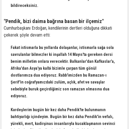
bildireceksiniz.
"Pendik, bizi daima bağrına basan bir ilçemiz"
Cumhurbaşkanı Erdoğan, kendilerinin dertleri olduğuna dikkati
çekerek şöyle devam etti:
Fakat istismarla bu yollarda dolaşanlar, istismarla sağa sola
savrulanlar bilmezler ki inşallah 14 Mayıs'ta gereken dersi
benim milletim onlara verecektir. Balkanlar'dan Kafkaslar'a,
Afrika'dan Asya'ya kalbi bizimle çarpan tüm gönül
dostlarımıza dua ediyoruz. Rabb'imizden bu Ramazan-ı
Şerif'in coğrafyamızdaki zulüm, açlık, afet ve savaşlar
sebebiyle buruk geçirdiğimiz son ramazan olmasına dua
ediyoruz.
Kardeşlerim bugün bir kez daha Pendik'te bulunmanın
bahtiyarlığı içindeyim. Bugün bir kez daha Pendik'in vefalı,
yürekli, mert, kadirşinas insanlarıyla kucaklaşmanın sevinci