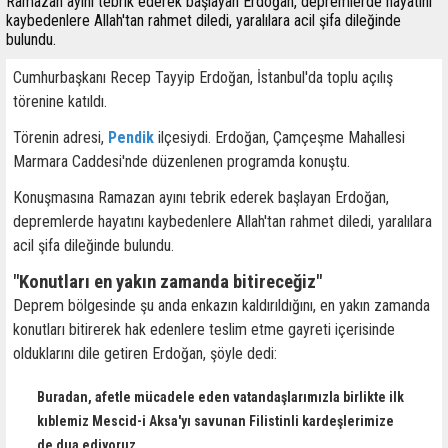
Ramazan ayını tebrik ederek başlayan Erdoğan, depremlerde hayatını
kaybedenlere Allah'tan rahmet diledi, yaralılara acil şifa dileğinde
bulundu.
Cumhurbaşkanı Recep Tayyip Erdoğan, İstanbul'da toplu açılış
törenine katıldı.
Törenin adresi,
Pendik
ilçesiydi. Erdoğan, Çamçeşme Mahallesi
Marmara Caddesi'nde düzenlenen programda konuştu.
Konuşmasına Ramazan ayını tebrik ederek başlayan Erdoğan,
depremlerde hayatını kaybedenlere Allah'tan rahmet diledi, yaralılara
acil şifa dileğinde bulundu.
"Konutları en yakın zamanda bitireceğiz"
Deprem bölgesinde şu anda enkazın kaldırıldığını, en yakın zamanda
konutları bitirerek hak edenlere teslim etme gayreti içerisinde
olduklarını dile getiren Erdoğan, şöyle dedi:
Buradan, afetle mücadele eden vatandaşlarımızla birlikte ilk
kıblemiz Mescid-i Aksa'yı savunan Filistinli kardeşlerimize
de dua ediyoruz.