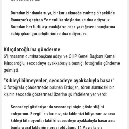
Buradan bir damla suya, bir kuru ekmeğe muhtaç bir şekilde
Ramazan'ı geçiren Yemenli kardeşlerimize dua ediyoruz.
Buradan her türlü ayrımcılığa ve baskıya rağmen inançlarına
sahip çıkan gurbetçilerimize dua ediyorum.
Kılıçdaroğlu'na gönderme
6'lı masanın cumhurbaşkanı adayı ve CHP Genel Başkanı Kemal
Kılıçdaroğlu, seccadeye ayakkabısıyla bastığı fotoğrafla gündeme
gelmişti.
"Kıbleyi bilmeyenler, seccadeye ayakkabıyla basar"
O fotoğrafa göndermede bulunan Erdoğan, tören alanındaki bir
kişinin seccade göstermesi üzerine şu ifadelere yer verdi:
Seccadeyi gösteriyor da seccadeyi niçin gösterdiğini
anlıyorum. Sevgili kızlarımız, siz kıblenizi biliyorsunuz ama
kıbleyi bilmeyenler tabii ki seccadeye ayakkabıyla basar ama
bunlara asıl kıblenin neresi olduğunu 14 Mayıs'ta siz