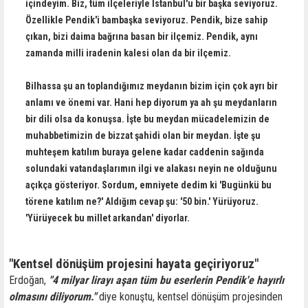
içindeyim. Biz, tüm ilçeleriyle İstanbul'u bir başka seviyoruz.
Özellikle Pendik'i bambaşka seviyoruz. Pendik, bize sahip
çıkan, bizi daima bağrına basan bir ilçemiz. Pendik, aynı
zamanda milli iradenin kalesi olan da bir ilçemiz.
Bilhassa şu an toplandığımız meydanın bizim için çok ayrı bir
anlamı ve önemi var. Hani hep diyorum ya ah şu meydanların
bir dili olsa da konuşsa. İşte bu meydan mücadelemizin de
muhabbetimizin de bizzat şahidi olan bir meydan. İşte şu
muhteşem katılım buraya gelene kadar caddenin sağında
solundaki vatandaşlarımın ilgi ve alakası neyin ne olduğunu
açıkça gösteriyor. Sordum, emniyete dedim ki 'Bugünkü bu
törene katılım ne?' Aldığım cevap şu: '50 bin.' Yürüyoruz.
'Yürüyecek bu millet arkandan' diyorlar.
"Kentsel dönüşüm projesini hayata geçiriyoruz"
Erdoğan,
"4 milyar lirayı aşan tüm bu eserlerin Pendik'e hayırlı
olmasını diliyorum."
diye konuştu, kentsel dönüşüm projesinden