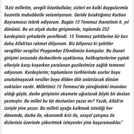
"Aziz milletim, sevgili İstanbullular, sizleri en kalbi duygularımla
hasretle muhabbetle selamlıyorum. Geride bıraktığımız Kurban
Bayramınızı tebrik ediyorum. Bugün 15 Temmuz ihanetinin 6. yıl
dönümü. Bu en alçak darbe girişiminde, toplamda 252
kardeşimiz şehadetle şereflendi. 15 Temmuz şehitlerine bir kez
daha Allah'tan rahmet diliyorum. Biz biliyoruz ki şehitler
sevgililer sevgilisi Peygamber Efendimize komşular. Bu ihanet
girişimi sırasında darbecilerin uçaklarına, helikopterlerine çıplak
elleriyle karşı koyarken yaralanan gazilerimize sağlık temenni
ediyorum. Kardeşlerim; toplumların tarihlerinde asırlar boyu
unutulmayacak nesiller boyu dilden dile anlatılacak dönüm
noktaları vardır. Milletimiz 15 Temmuz'da yüreğindeki imandan
aldığı güçle, darbe girişimini akamete uğratarak böyle bir destan
yazmıştır. Bu millet bu tür destanları yazar mı? Yazdı, Allah'ın
izniyle yine yazar. Bu milleti ayağa kalkmak istediği her
dönemde, darbe ile, ekonomik kriz ile, sosyal çatışma ile
dizlerinin üzerinde çökertmek isteyenler yine başaramadılar."