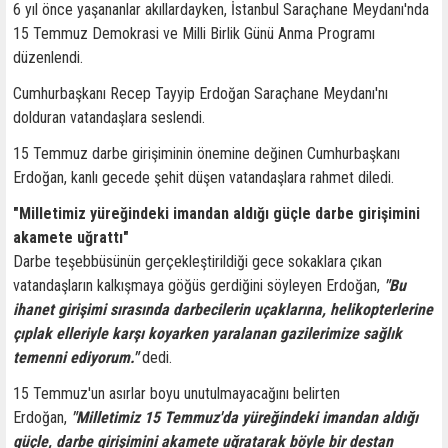
6 yıl önce yaşananlar akıllardayken, İstanbul Saraçhane Meydanı'nda
15 Temmuz Demokrasi ve Milli Birlik Günü Anma Programı
düzenlendi.
Cumhurbaşkanı Recep Tayyip Erdoğan Saraçhane Meydanı'nı
dolduran vatandaşlara seslendi.
15 Temmuz darbe girişiminin önemine değinen Cumhurbaşkanı
Erdoğan, kanlı gecede şehit düşen vatandaşlara rahmet diledi.
"Milletimiz yüreğindeki imandan aldığı güçle darbe girişimini
akamete uğrattı"
Darbe teşebbüsünün gerçekleştirildiği gece sokaklara çıkan
vatandaşların kalkışmaya göğüs gerdiğini söyleyen Erdoğan,
"Bu
ihanet girişimi sırasında darbecilerin uçaklarına, helikopterlerine
çıplak elleriyle karşı koyarken yaralanan gazilerimize sağlık
temenni ediyorum."
dedi.
15 Temmuz'un asırlar boyu unutulmayacağını belirten
Erdoğan,
"Milletimiz 15 Temmuz'da yüreğindeki imandan aldığı
güçle, darbe girişimini akamete uğratarak böyle bir destan