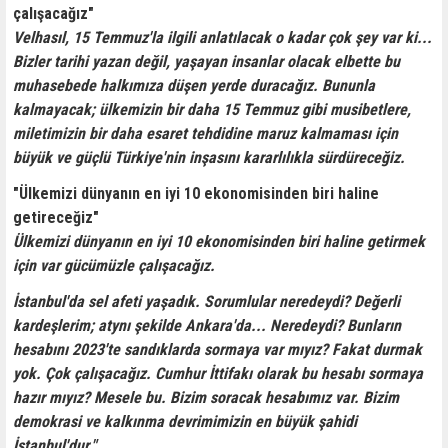
çalışacağız"
Velhasıl, 15 Temmuz'la ilgili anlatılacak o kadar çok şey var ki...
Bizler tarihi yazan değil, yaşayan insanlar olacak elbette bu
muhasebede halkımıza düşen yerde duracağız. Bununla
kalmayacak; ülkemizin bir daha 15 Temmuz gibi musibetlere,
miletimizin bir daha esaret tehdidine maruz kalmaması için
büyük ve güçlü Türkiye'nin inşasını kararlılıkla sürdüreceğiz.
"Ülkemizi dünyanın en iyi 10 ekonomisinden biri haline
getireceğiz"
Ülkemizi dünyanın en iyi 10 ekonomisinden biri haline getirmek
için var gücümüzle çalışacağız.
İstanbul'da sel afeti yaşadık. Sorumlular neredeydi? Değerli
kardeşlerim; atynı şekilde Ankara'da... Neredeydi? Bunların
hesabını 2023'te sandıklarda sormaya var mıyız? Fakat durmak
yok. Çok çalışacağız. Cumhur İttifakı olarak bu hesabı sormaya
hazır mıyız? Mesele bu. Bizim soracak hesabımız var. Bizim
demokrasi ve kalkınma devrimimizin en büyük şahidi
İstanbul'dur."