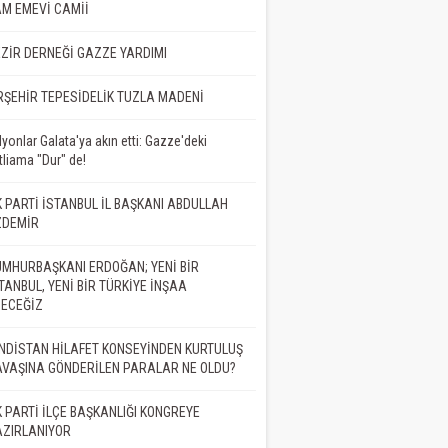
M EMEVİ CAMİİ
er Çam
ZİR DERNEĞİ GAZZE YARDIMI
RŞEHİR TEPESİDELİK TUZLA MADENİ
BELA BİTMEDİ,
İD DE ÖLMEDİ
lyonlar Galata'ya akın etti: Gazze'deki
tliama "Dur" de!
at Demir
 PARTİ İSTANBUL İL BAŞKANI ABDULLAH
ZDEMİR
MET NEDİR?
MHURBAŞKANI ERDOĞAN; YENİ BİR
TANBUL, YENİ BİR TÜRKİYE İNŞAA
DECEĞİZ
Bilgehan Altaş
NDİSTAN HİLAFET KONSEYİNDEN KURTULUŞ
VAŞINA GÖNDERİLEN PARALAR NE OLDU?
İK
 PARTİ İLÇE BAŞKANLIĞI KONGREYE
AZIRLANIYOR