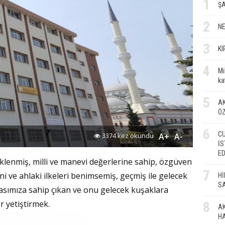
1
ŞA
2
Zaf
NE
3
KI
KER
YEZ
4
Mi
ka
İmd
5
AK
Ö
6
RAH
CU
3374 kez okundu
A+
A-
İS
E
 yüklenmiş, milli ve manevi değerlerine sahip, özgüven
Av. 
7
ani ve ahlaki ilkeleri benimsemiş, geçmiş ile gelecek
Hİ
SA
asımıza sahip çıkan ve onu gelecek kuşaklara
AHİL
r yetiştirmek.
8
AK
H