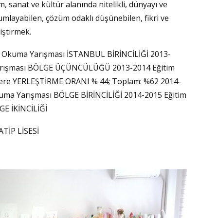
m, sanat ve kültür alanında nitelikli, dünyayı ve
CEN
umlayabilen, çözüm odaklı düşünebilen, fikri ve
iştirmek.
Zaf
an Okuma Yarışması İSTANBUL BİRİNCİLİĞİ 2013-
k Yarışması BÖLGE ÜÇÜNCÜLÜĞÜ 2013-2014 Eğitim
KER
YEZ
ltelere YERLEŞTİRME ORANI % 44; Toplam: %62 2014-
Okuma Yarışması BÖLGE BİRİNCİLİĞİ 2014-2015 Eğitim
LGE İKİNCİLİĞİ
İmd
TİP LİSESİ
RAH
Av. 
AHİL