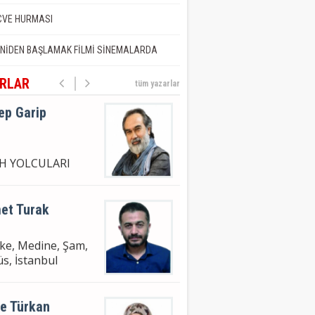
. Dr. Adil ŞEN
CVE HURMASI
NİDEN BAŞLAMAK FİLMİ SİNEMALARDA
UB U BEYAN
RLAR
tüm yazarlar
ep Garip
İH YOLCULARI
et Turak
e, Medine, Şam,
s, İstanbul
ye Türkan