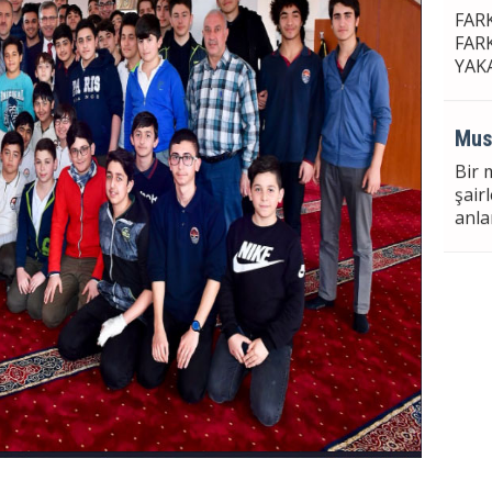
FAR
FAR
YAK
Mus
Bir 
şair
anla
Meh
LA U
VII.
PUT
Sül