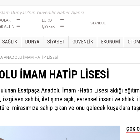
İslam Dünyası'nın Güvenilir Haber Ajansı
DOLAR
EURO
GR ALTIN
ÇEYREK
SAĞLIK
DÜNYA
SİYASET
GÜVENLİK
EKONOMİ
OTOM
A ANADOLU İMAM HATİP LİSESİ
LU İMAM HATİP LİSESİ
 bulunan Esatpaşa Anadolu İmam -Hatip Lisesi aldığı eğitimle
, özgüven sahibi, iletişime açık, evrensel insani ve ahlaki 
türel mirasımıza sahip çıkan ve onu gelecek kuşaklara taşı
Sül
ÇOK 
CEN