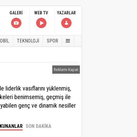
GALERİ
WEB TV
YAZARLAR
OBİL
TEKNOLOJİ
SPOR
Reklamı Kapat
 liderlik vasıflarını yüklenmiş,
ilkeleri benimsemiş, geçmiş ile
yabilen genç ve dinamik nesiller
eyman Faydalı
OKUNANLAR
SON DAKİKA
NET BEDEL İSTER