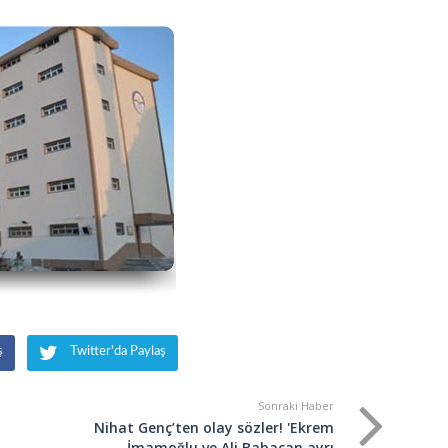
Asi
FAR
FAR
YAK
ş
Twitter'da Paylaş
Sonraki Haber
Nihat Genç’ten olay sözler! 'Ekrem
İmamoğlu ve Ali Babacan ayrı