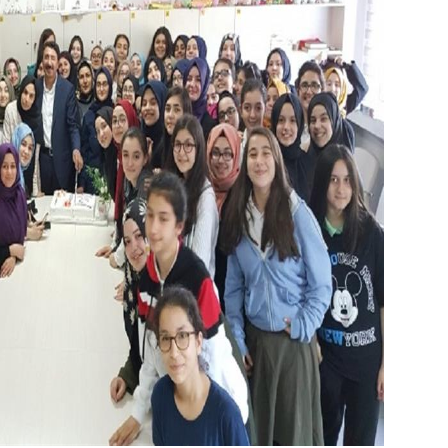
Prof
ÜSL
Rec
FET
Ahm
Mekk
Kudü