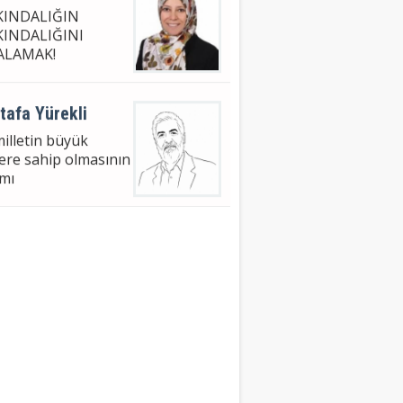
KINDALIĞIN
KINDALIĞINI
ALAMAK!
tafa Yürekli
milletin büyük
lere sahip olmasının
mı
met Nuri Bingöl
HUBBİL ÂFİLİN -4
 AZER'İN GETİRDİĞİ
eyman Faydalı