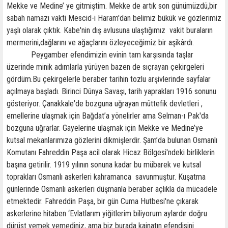
Mekke ve Medine’ ye gitmiştim. Mekke de artık son günümüzdü,bir
sabah namazı vakti Mescid-i Haram'dan belimiz bükük ve gözlerimiz
yaşlı olarak çıktık. Kabe'nin dış avlusuna ulaştığımız vakit buraların
mermerini,dağlarını ve ağaçlarını özleyeceğimiz bir aşikârdı.
Peygamber efendimizin evinin tam karşısında taşlar
üzerinde minik adımlarla yürüyen bazen de sıçrayan çekirgeleri
gördüm.Bu çekirgelerle beraber tarihin tozlu arşivlerinde sayfalar
açılmaya başladı. Birinci Dünya Savaşı, tarih yaprakları 1916 sonunu
gösteriyor. Çanakkale'de bozguna uğrayan müttefik devletleri ,
emellerine ulaşmak için Bağdat’a yönelirler ama Selman-ı Pak'da
bozguna uğrarlar. Gayelerine ulaşmak için Mekke ve Medine’ye
kutsal mekanlarımıza gözlerini dikmişlerdir. Şam’da bulunan Osmanlı
Komutanı Fahreddin Paşa acil olarak Hicaz Bölgesi'ndeki birliklerin
başına getirilir. 1919 yılının sonuna kadar bu mübarek ve kutsal
toprakları Osmanlı askerleri kahramanca savunmuştur. Kuşatma
günlerinde Osmanlı askerleri düşmanla beraber açlıkla da mücadele
etmektedir. Fahreddin Paşa, bir gün Cuma Hutbesi'ne çıkarak
askerlerine hitaben ‘Evlatlarım yiğitlerim biliyorum aylardır doğru
dürüst yemek yemediniz, ama biz burada kainatın efendisini