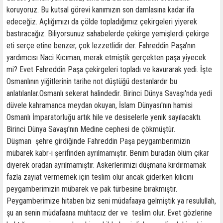
koruyoruz. Bu kutsal görevi kanımızın son damlasına kadar ifa
edeceğiz. Açlığımızı da çölde topladığımız çekirgeleri yiyerek
bastıracağız. Biliyorsunuz sahabelerde çekirge yemişlerdi çekirge
eti serçe etine benzer, çok lezzetlidir der. Fahreddin Paşa'nın
yardımcısı Naci Kıcıman, merak etmiştik gerçekten paşa yiyecek
mi? Evet Fahreddin Paşa çekirgeleri topladı ve kavurarak yedi. İşte
Osmanlının yiğitlerinin tarihe not düştüğü destanlardır bu
anlatılanlar.Osmanlı sekerat halindedir. Birinci Dünya Savaşı'nda yedi
düvele kahramanca meydan okuyan, İslam Dünyası'nın hamisi
Osmanlı İmparatorluğu artık hile ve desiselerle yenik sayılacaktı.
Birinci Dünya Savaşı'nın Medine cephesi de çökmüştür.
Düşman şehre girdiğinde Fahreddin Paşa peygamberimizin
mübarek kabr-i şerifinden ayrılmamıştır. Benim buradan ölüm çıkar
diyerek oradan ayrılmamıştır. Askerlerimizi düşmana kırdırmamak
fazla zayiat vermemek için teslim olur ancak giderken kılıcını
peygamberimizin mübarek ve pak türbesine bırakmıştır.
Peygamberimize hitaben biz seni müdafaaya gelmiştik ya resulullah,
şu an senin müdafaana muhtacız der ve teslim olur. Evet gözlerine