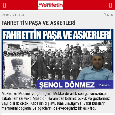
26-03-2021 14:03
1296
FAHRETTİN PAŞA VE ASKERLERİ
Mekke ve Medine’ ye gitmiştim. Mekke de artık son günümüzdü,bir
sabah namazı vakti Mescid-i Haram'dan belimiz bükük ve gözlerimiz
yaşlı olarak çıktık. Kabe'nin dış avlusuna ulaştığımız vakit buraların
mermerini,dağlarını ve ağaçlarını özleyeceğimiz bir aşikârdı.