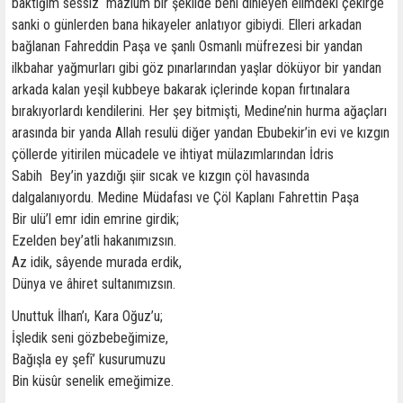
baktığım sessiz mazlum bir şekilde beni dinleyen elimdeki çekirge
sanki o günlerden bana hikayeler anlatıyor gibiydi. Elleri arkadan
bağlanan Fahreddin Paşa ve şanlı Osmanlı müfrezesi bir yandan
ilkbahar yağmurları gibi göz pınarlarından yaşlar döküyor bir yandan
arkada kalan yeşil kubbeye bakarak içlerinde kopan fırtınalara
bırakıyorlardı kendilerini. Her şey bitmişti, Medine’nin hurma ağaçları
arasında bir yanda Allah resulü diğer yandan Ebubekir’in evi ve kızgın
çöllerde yitirilen mücadele ve ihtiyat mülazımlarından İdris
Sabih Bey’in yazdığı şiir sıcak ve kızgın çöl havasında
dalgalanıyordu. Medine Müdafası ve Çöl Kaplanı Fahrettin Paşa
Bir ulü’l emr idin emrine girdik;
Ezelden bey’atli hakanımızsın.
Az idik, sâyende murada erdik,
Dünya ve âhiret sultanımızsın.
Unuttuk İlhan’ı, Kara Oğuz’u;
İşledik seni gözbebeğimize,
Bağışla ey şefî’ kusurumuzu
Bin küsûr senelik emeğimize.