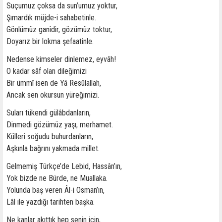
Suçumuz çoksa da sun’umuz yoktur,
Şımardık müjde-i sahabetinle.
Gönlümüz ganîdir, gözümüz toktur,
Doyarız bir lokma şefaatinle.
Nedense kimseler dinlemez, eyvâh!
O kadar sâf olan dileğimizi
Bir ümmî isen de Yâ Resûlallah,
Ancak sen okursun yüreğimizi.
Suları tükendi gülâbdanların,
Dinmedi gözümüz yaşı, merhamet.
Külleri soğudu buhurdanların,
Aşkınla bağrını yakmada millet.
Gelmemiş Türkçe’de Lebid, Hassân’ın,
Yok bizde ne Bürde, ne Muallaka.
Yolunda baş veren Âl-i Osman’ın,
Lâl ile yazdığı tarihten başka.
Ne kanlar akıttık hep senin için,