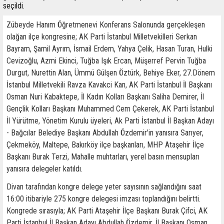
seçildi.
Zübeyde Hanım Öğretmenevi Konferans Salonunda gerçekleşen
olağan ilçe kongresine; AK Parti İstanbul Milletvekilleri Serkan
Bayram, Şamil Ayrım, İsmail Erdem, Yahya Çelik, Hasan Turan, Hulki
Cevizoğlu, Azmi Ekinci, Tuğba Işık Ercan, Müşerref Pervin Tuğba
Durgut, Nurettin Alan, Ümmü Gülşen Öztürk, Behiye Eker, 27.Dönem
İstanbul Milletvekili Ravza Kavakci Kan, AK Parti İstanbul İl Başkanı
Osman Nuri Kabaktepe, İl Kadın Kolları Başkanı Saliha Demirer, İl
Gençlik Kolları Başkanı Muhammed Cem Çekerek, AK Parti İstanbul
İl Yürütme, Yönetim Kurulu üyeleri, Ak Parti İstanbul İl Başkan Adayı
- Bağcılar Belediye Başkanı Abdullah Özdemir'in yanısıra Sarıyer,
Çekmeköy, Maltepe, Bakırköy ilçe başkanları, MHP Ataşehir İlçe
Başkanı Burak Terzi, Mahalle muhtarları, yerel basın mensupları
yanısıra delegeler katıldı.
Divan tarafından kongre delege yeter sayısının sağlandığını saat
16:00 itibariyle 275 kongre delegesi imzası toplandığını belirtti.
Kongrede sırasıyla; AK Parti Ataşehir İlçe Başkanı Burak Çifci, AK
Parti İstanbul İl Başkan Adayı Abdullah Özdemir, İl Başkanı Osman