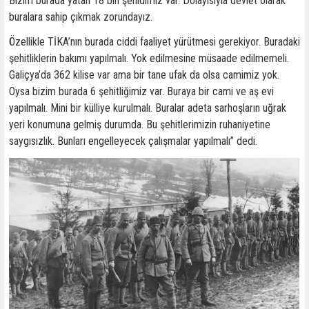
Bizim burada yatan 18 bin şehidimiz var. Dolayısıyla devlet olarak
buralara sahip çıkmak zorundayız.
Özellikle TİKA’nın burada ciddi faaliyet yürütmesi gerekiyor. Buradaki
şehitliklerin bakımı yapılmalı. Yok edilmesine müsaade edilmemeli.
Galiçya’da 362 kilise var ama bir tane ufak da olsa camimiz yok.
Oysa bizim burada 6 şehitliğimiz var. Buraya bir cami ve aş evi
yapılmalı. Mini bir külliye kurulmalı. Buralar adeta sarhoşların uğrak
yeri konumuna gelmiş durumda. Bu şehitlerimizin ruhaniyetine
saygısızlık. Bunları engelleyecek çalışmalar yapılmalı” dedi.