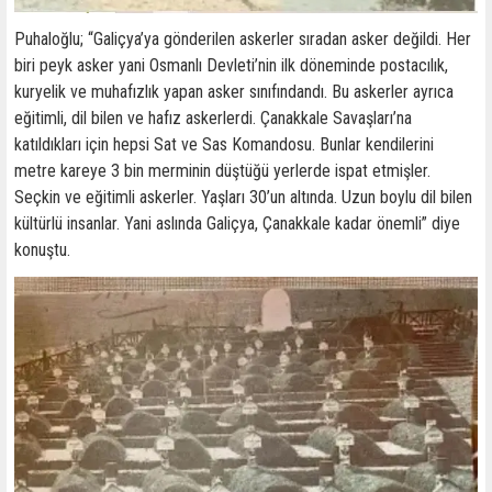
Puhaloğlu; “Galiçya’ya gönderilen askerler sıradan asker değildi. Her
biri peyk asker yani Osmanlı Devleti’nin ilk döneminde postacılık,
kuryelik ve muhafızlık yapan asker sınıfındandı. Bu askerler ayrıca
eğitimli, dil bilen ve hafız askerlerdi. Çanakkale Savaşları’na
katıldıkları için hepsi Sat ve Sas Komandosu. Bunlar kendilerini
metre kareye 3 bin merminin düştüğü yerlerde ispat etmişler.
Seçkin ve eğitimli askerler. Yaşları 30’un altında. Uzun boylu dil bilen
kültürlü insanlar. Yani aslında Galiçya, Çanakkale kadar önemli” diye
konuştu.