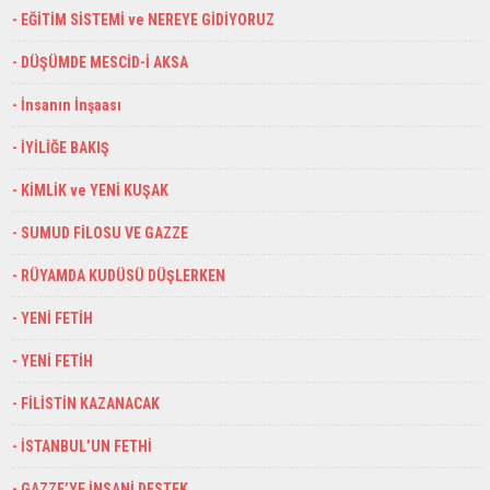
- EĞİTİM SİSTEMİ ve NEREYE GİDİYORUZ
- DÜŞÜMDE MESCİD-İ AKSA
- İnsanın İnşaası
- İYİLİĞE BAKIŞ
- KİMLİK ve YENİ KUŞAK
- SUMUD FİLOSU VE GAZZE
- RÜYAMDA KUDÜSÜ DÜŞLERKEN
- YENİ FETİH
- YENİ FETİH
- FİLİSTİN KAZANACAK
- İSTANBUL’UN FETHİ
- GAZZE’YE İNSANİ DESTEK