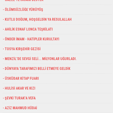
- ÖLÜMSÜZLÜĞE YÜRÜYÜŞ
- KUTLU DOĞUM, HOŞGELDİN YA RESULALLAH
- AHİLİK ESNAF LONCA TEŞKİLATI
- ÖNDER İMAM - HATİPLER KURULTAYI
- TOSYA KIRŞEHİR GEZİSİ
- MENZİL’DE SEVGİ SELİ... MİLYONLAR UĞURLADI.
- DÜNYAYA TARAFIMIZI BELLİ ETMEYE GELDİK
- ÜSKÜDAR KİTAP FUARI
- HULİSİ AKAR VE KIZI
- ŞEVKİ TURAK’A VEFA
- AZİZ MAHMUD HÜDAİ