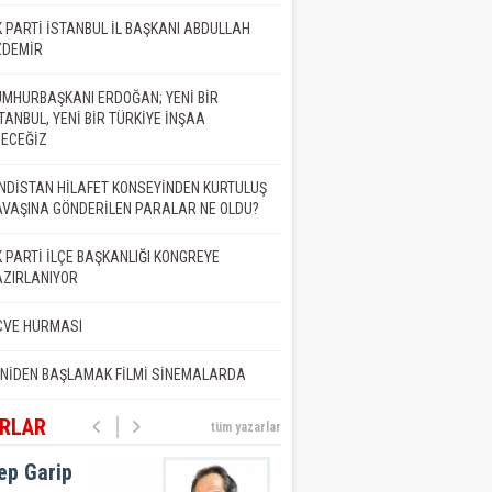
at Demir
 PARTİ İSTANBUL İL BAŞKANI ABDULLAH
ZDEMİR
MET NEDİR?
MHURBAŞKANI ERDOĞAN; YENİ BİR
TANBUL, YENİ BİR TÜRKİYE İNŞAA
DECEĞİZ
Bilgehan Altaş
NDİSTAN HİLAFET KONSEYİNDEN KURTULUŞ
VAŞINA GÖNDERİLEN PARALAR NE OLDU?
İK
 PARTİ İLÇE BAŞKANLIĞI KONGREYE
AZIRLANIYOR
. Dr. Adil ŞEN
CVE HURMASI
NİDEN BAŞLAMAK FİLMİ SİNEMALARDA
UB U BEYAN
RLAR
tüm yazarlar
ep Garip