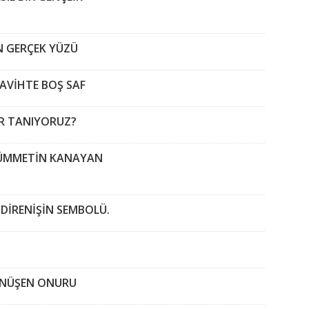
N GERÇEK YÜZÜ
RAVİHTE BOŞ SAF
AR TANIYORUZ?
L,ÜMMETİN KANAYAN
 DİRENİŞİN SEMBOLÜ.
 DÖNÜŞEN ONURU