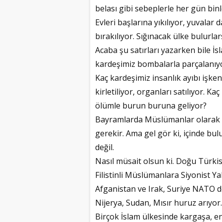
belası gibi sebeplerle her gün bin
Evleri başlarına yıkılıyor, yuvalar 
bırakılıyor. Sığınacak ülke bulurl
Acaba şu satırları yazarken bile İ
kardeşimiz bombalarla parçalanıyo
Kaç kardeşimiz insanlık ayıbı işken
kirletiliyor, organları satılıyor. K
ölümle burun buruna geliyor?
Bayramlarda Müslümanlar olarak n
gerekir. Ama gel gör ki, içinde b
değil.
Nasıl müsait olsun ki. Doğu Türki
Filistinli Müslümanlara Siyonist Y
Afganistan ve Irak, Suriye NATO de
Nijerya, Sudan, Mısır huruz arıyor.
Birçok İslam ülkesinde kargaşa, e