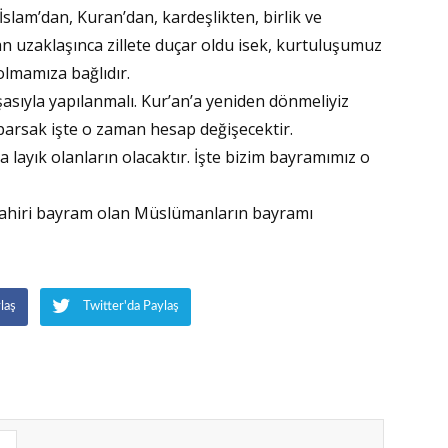
 İslam’dan, Kuran’dan, kardeşlikten, birlik ve
Rec
 uzaklaşınca zillete duçar oldu isek, kurtuluşumuz
olmamıza bağlıdır.
FET
asıyla yapılanmalı. Kur’an’a yeniden dönmeliyiz
parsak işte o zaman hesap değişecektir.
Ahm
na layık olanların olacaktır. İşte bizim bayramımız o
Mekk
ahiri bayram olan Müslümanların bayramı
Kudü
Asi
laş
Twitter'da Paylaş
FAR
FAR
YAK