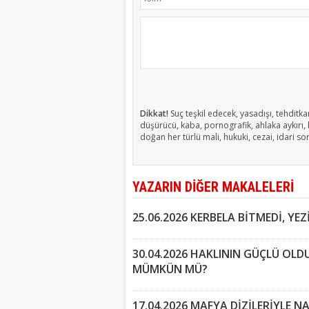
Dikkat!
Suç teşkil edecek, yasadışı, tehditkar
düşürücü, kaba, pornografik, ahlaka aykırı, k
doğan her türlü mali, hukuki, cezai, idari so
YAZARIN DİĞER MAKALELERİ
25.06.2026 KERBELA BİTMEDİ, YEZ
30.04.2026 HAKLININ GÜÇLÜ OL
MÜMKÜN MÜ?
17.04.2026 MAFYA DİZİLERİYLE NA