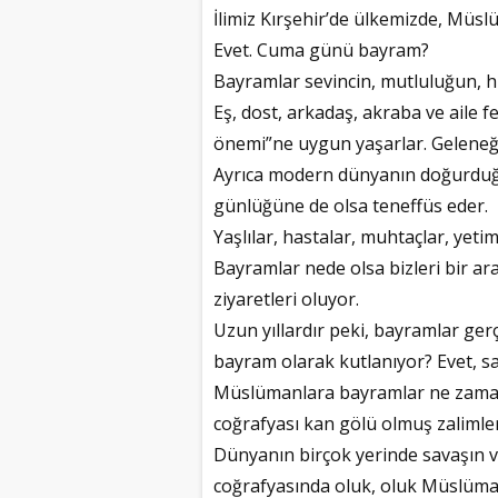
İlimiz Kırşehir’de ülkemizde, Müs
Evet. Cuma günü bayram?
Bayramlar sevincin, mutluluğun, h
Eş, dost, arkadaş, akraba ve aile f
önemi”ne uygun yaşarlar. Geleneğ
Ayrıca modern dünyanın doğurduğu 
günlüğüne de olsa teneffüs eder.
Yaşlılar, hastalar, muhtaçlar, yetiml
Bayramlar nede olsa bizleri bir ar
ziyaretleri oluyor.
Uzun yıllardır peki, bayramlar ge
bayram olarak kutlanıyor? Evet, s
Müslümanlara bayramlar ne zama
coğrafyası kan gölü olmuş zalimle
Dünyanın birçok yerinde savaşın v
coğrafyasında oluk, oluk Müslüman 