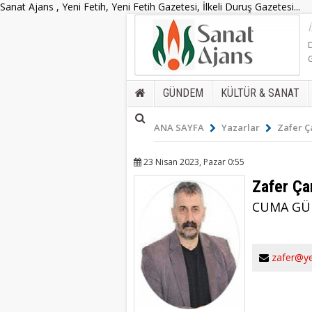
Sanat Ajans , Yeni Fetih, Yeni Fetih Gazetesi, İlkeli Duruş Gazetesi...
GÜNDEM
KÜLTÜR & SANAT
ANA SAYFA
Yazarlar
Zafer 
23 Nisan 2023, Pazar 0:55
Zafer Ç
CUMA GÜ
zafer@ye