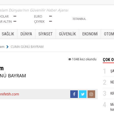
İslam Dünyası'nın Güvenilir Haber Ajansı
DOLAR
EURO
GR ALTIN
ÇEYREK
SAĞLIK
DÜNYA
SİYASET
GÜVENLİK
EKONOMİ
OTOM
Çam
CUMA GÜNÜ BAYRAM
Sül
1048 kez okundu
ÇOK 
CEN
am
1
ŞA
NÜ BAYRAM
2
Zaf
NE
3
KI
nifetih.com
KER
YEZ
4
Mi
ka