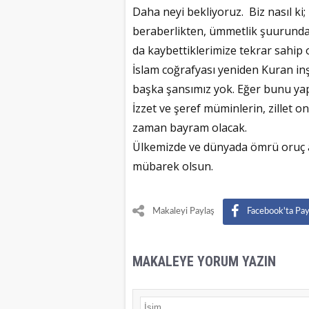
Daha neyi bekliyoruz. Biz nasıl ki;
beraberlikten, ümmetlik şuurundan
da kaybettiklerimize tekrar sahip 
İslam coğrafyası yeniden Kuran inş
başka şansımız yok. Eğer bunu ya
İzzet ve şeref müminlerin, zillet o
zaman bayram olacak.
Ülkemizde ve dünyada ömrü oruç 
mübarek olsun.
Makaleyi Paylaş
Facebook'ta Pay
MAKALEYE YORUM YAZIN