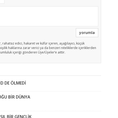
yorumla
, rahatsız edici, hakaret ve küfür içeren, aşağılayıcı, küçük
işilik haklarına zarar verici ya da benzeri niteliklerde içeriklerden
rumluluk içeriği gönderen Üye/Üyeler’e aittir.
İD DE ÖLMEDİ
DUĞU BİR DÜNYA
SIL BİR GENÇLİK