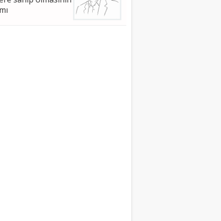
mı
met Nuri Bingöl
HUBBİL ÂFİLİN -4
 AZER'İN GETİRDİĞİ
eyman Faydalı
NET BEDEL İSTER
er Çam
BELA BİTMEDİ,
İD DE ÖLMEDİ