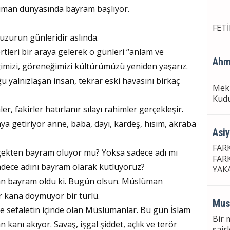
lüman dünyasında bayram başlıyor.
FET
uzurun günleridir aslında.
ertleri bir araya gelerek o günleri “anlam ve
Ahm
imizi, göreneğimizi kültürümüzü yeniden yaşarız.
yalnızlaşan insan, tekrar eski havasını birkaç
Mekk
Kudü
er, fakirler hatırlanır sılayı rahimler gerçekleşir.
aya getiriyor anne, baba, dayı, kardeş, hısım, akraba
Asi
FAR
rçekten bayram oluyor mu? Yoksa sadece adı mı
FAR
adece adını bayram olarak kutluyoruz?
YAK
n bayram oldu ki. Bugün olsun. Müslüman
r kana doymuyor bir türlü.
Mus
e sefaletin içinde olan Müslümanlar. Bu gün İslam
Bir 
kanı akıyor. Savaş, işgal şiddet, açlık ve terör
şair