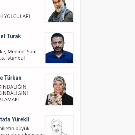
İH YOLCULARI
et Turak
e, Medine, Şam,
s, İstanbul
ye Türkan
KINDALIĞIN
KINDALIĞINI
ALAMAK!
tafa Yürekli
milletin büyük
lere sahip olmasının