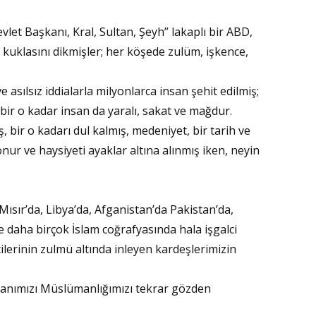
et Başkanı, Kral, Sultan, Şeyh” lakaplı bir ABD,
İmd
ve kuklasını dikmişler; her köşede zulüm, işkence,
RAH
 asılsız iddialarla milyonlarca insan şehit edilmiş;
bir o kadar insan da yaralı, sakat ve mağdur.
, bir o kadarı dul kalmış, medeniyet, bir tarih ve
Av. 
onur ve haysiyeti ayaklar altına alınmış iken, neyin
AHİL
, Mısır’da, Libya’da, Afganistan’da Pakistan’da,
 daha birçok İslam coğrafyasında hala işgalci
Prof
ecilerinin zulmü altında inleyen kardeşlerimizin
ÜSL
imanımızı Müslümanlığımızı tekrar gözden