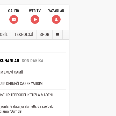
GALERİ
WEB TV
YAZARLAR
OBİL
TEKNOLOJİ
SPOR
eyman Faydalı
OKUNANLAR
SON DAKİKA
NET BEDEL İSTER
M EMEVİ CAMİİ
er Çam
ZİR DERNEĞİ GAZZE YARDIMI
RŞEHİR TEPESİDELİK TUZLA MADENİ
BELA BİTMEDİ,
İD DE ÖLMEDİ
lyonlar Galata'ya akın etti: Gazze'deki
tliama "Dur" de!