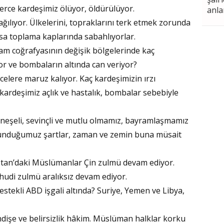
lerce kardeşimiz ölüyor, öldürülüyor.
anla
dağılıyor. Ülkelerini, topraklarını terk etmek zorunda
arsa toplama kaplarında sabahlıyorlar.
Meh
slam coğrafyasının değişik bölgelerinde kaç
LA U
r ve bombaların altında can veriyor?
VII.
celere maruz kalıyor. Kaç kardeşimizin ırzı
PUT
aç kardeşimiz açlık ve hastalık, bombalar sebebiyle
Sül
eşeli, sevinçli ve mutlu olmamız, bayramlaşmamız
ulunduğumuz şartlar, zaman ve zemin buna müsait
CEN
stan’daki Müslümanlar Çin zulmü devam ediyor.
ahudi zulmü aralıksız devam ediyor.
Zaf
stekli ABD işgali altında? Suriye, Yemen ve Libya,
KER
YEZ
ndişe ve belirsizlik hâkim. Müslüman halklar korku