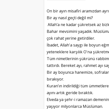
On bir ayın misafiri aramızdan ayr
Bir ay nasıl geçti değil mi?
Allah’a ne kadar şükretsek az bizl
Bahar mevsimini yaşadık. Müslüman
çok rahat yerine getirdiler.
İbadet, Allah'a saygı ile boyun eğme
yeteneklere karşılık O'na şükretme
Tüm nimetlerinin şükrünü rabbim
tattırdı. Bereket ayı, rahmet ayı sa
Bir ay boyunca hanemize, sofralar
bırakıyor.
Kuran’ın indirildiği tüm ümmetlere 
ayını artık geride bıraktık.
Elveda ya şehr-i ramazan demenin
yaşıyor milyonlarca Müslüman.