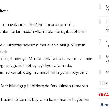
İmd
5
AK
ılıyor.
Ö
6
RAH
CU
ere havaların serinliğinde orucu tutturdu.
İS
lar zorlanmadan Allah’a olan oruç ibadetlerini
E
Av. 
7
Hİ
k, lütfettiği sayısız nimetlere ve akıl gibi üstün
SA
ktir.
AHİL
8
AK
 oruç ibadetiyle Müslümanlara bu bahar mevsimde
H
ygı, sevgi, hürmet ayı ayrılıyor aramızda.
Prof
9
ımıza konuk ettiğimiz misafirimiz yerini bayrama
A
10
YE
farz kılındığı gibi bizlere de farz kılınan ramazan
ÜSL
YAZA
 hüznü ile karışık bayrama kavuşmanın heyecanını
Rec