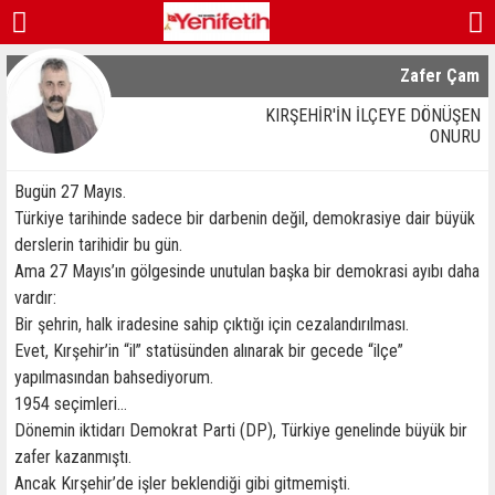
Zafer Çam
KIRŞEHİR'İN İLÇEYE DÖNÜŞEN
ONURU
Bugün 27 Mayıs.
Türkiye tarihinde sadece bir darbenin değil, demokrasiye dair büyük
derslerin tarihidir bu gün.
Ama 27 Mayıs’ın gölgesinde unutulan başka bir demokrasi ayıbı daha
vardır:
Bir şehrin, halk iradesine sahip çıktığı için cezalandırılması.
Evet, Kırşehir’in “il” statüsünden alınarak bir gecede “ilçe”
yapılmasından bahsediyorum.
1954 seçimleri…
Dönemin iktidarı Demokrat Parti (DP), Türkiye genelinde büyük bir
zafer kazanmıştı.
Ancak Kırşehir’de işler beklendiği gibi gitmemişti.