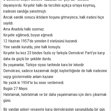
dayanıyordu. Kırşehir halkı da tercihini açıkça ortaya koymuş,
iradesini sandığa yansıtmıştı.
Ancak sandık sonucu iktidarın hoşuna gitmeyince, halk iradesi hiçe
sayıldı.
Ama Anadolu halkı susmaz.
Kırşehir eğilmedi, boyun eğmedi.
12 Haziran 1957’de yeniden il statüsünü kazandı.
Yine sandık kuruldu, yine halk konuştu.
Kırşehir bu kez 23 binden fazla oy farkıyla Demokrat Parti’ye karşı
daha da güçlü bir şekilde durdu.
Bu yaşananlar, Türkiye siyasi tarihinde kara bir lekedir.
Demokrasi, sadece kazanmak değil, kaybettiğinde de halk iradesine
saygı göstermekle anlam kazanır.
Ne yazık ki 1954’te bu sınav verilemedi.
Bugün 27 Mayıs.
Hatırlamak, hatırlatmak ve bir daha yaşanmaması için ders çıkarmak
günü.
Bir yandan askeri vesayete karşı demokrasinin savunulduğu bir gün.