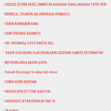
- SADECE ÇİZİME DEĞİL,ÜMMETİN KANAYAN YARALARINADA TEPKİ VER!
- KERBELA, ZULMÜN ADI DİRENİŞİN SEMBOLÜ.
- SENİN KURBANIN KİME
- CAMİ ÖNÜNDE RAHMETE
- GEL VATANDAŞ UCUZ RAKIYA GEL
- ‘KAFİR OLDUĞUNU İLAN EDENLERİN CESEDİNİ CAMİYE GETİRMEYİN’
- MEYDANLARDA AŞURE ŞOVU
- Yahudi Kissinger’in ateşi bol olsun
- CUMA GÜNÜ BAYRAM
- YAHUDİ DEVLETİ YİNE KAŞIYOR
- SAHURSUZ İFTAR EDENLER VAR YA
- 28 ŞUBAT