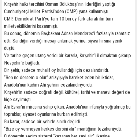
Kırşehir halkı tercihini Osman Bölükbaşı’nın liderliğini yaptığı
Cumhuriyetçi Millet Partisi’nden (CMP) yana kullanmıştı.
CMP, Demokrat Parti’ye tam 10 bin oy fark atarak ilin tüm
milletvekilliklerini kazanmıştı.
Bu sonuç, dönemin Başbakanı Adnan Menderes’i fazlasıyla rahatsız
etti. Sandığın verdiği mesajı anlamak yerine, siyasi hırsına yenik
düştü.
Ve tarihe geçen utanç verici bir kararla, Kırşehir’i il olmaktan çıkarıp
Nevşehir’e bağladı.
Bir şehir, sadece muhalif oy kullandığı için cezalandırıldı.
“Ben ne dersem o olur” anlayışıyla hareket eden bir iktidar,
Anadolu’nun kadim Ahi şehrini cezalandırıyordu.
Kırşehir’in sadece coğrafi değil, kültürel, tarihi ve manevi değeri de
hiçe sayılmıştı.
Ahi Evran’ın mirasına sahip çıkan, Anadolu’nun irfanıyla yoğrulmuş bu
topraklar, siyaset oyunlarına kurban edilmişti.
Bu karar, sadece bir şehirle sınırlı değildi.
“Bize oy vermeyen herkes dersini alır” mantığının tezahürüydü.
O dönemin seçim sistemi “kazanan her şeyi alır” ilkesine