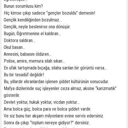
Bunun sorumlusu kim?
Hiç kimse çıkıp sadece “gençler bozuldu” demesin!
Gençlik kendiliğinden bozulmaz…
Gençlik, neyle beslenirse ona dönüşür.
Bugün; Öğretmenine el kaldıran…
Doktora saldıran…
Okul basan…
Annesini, babasını öldüren…
Polise, amire, memura silah sıkan…
En ufak tartışmada bıçağa, silaha sarılan bir görüntü varsa…
Bu bir tesadüf değildir!
Bu, yıllardır ekranlardan işlenen şiddet kültürünün sonucudur.
Mafya dizilerinde suç işleyenler ceza almaz, aksine “karizmatik”
gösterilir.
Devlet yoktur, hukuk yoktur, vicdan yoktur…
Ama bolca güç, bolca para ve bolca şiddet vardır.
Ve siz bunu her akşam milyonların evine servis edersiniz.
Sonra da çıkıp “toplum nereye gidiyor?” dersiniz.