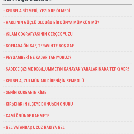
- KERBELA BİTMEDİ, YEZİD DE ÖLMEDİ
- HAKLININ GÜÇLÜ OLDUĞU BİR DÜNYA MÜMKÜN MÜ?
- İSLAM COĞRAFYASININ GERÇEK YÜZÜ
- SOFRADA ÖN SAF, TERAVİHTE BOŞ SAF
- PEYGAMBERİ NE KADAR TANIYORUZ?
- SADECE ÇİZİME DEĞİL,ÜMMETİN KANAYAN YARALARINADA TEPKİ VER!
- KERBELA, ZULMÜN ADI DİRENİŞİN SEMBOLÜ.
- SENİN KURBANIN KİME
- KIRŞEHİR'İN İLÇEYE DÖNÜŞEN ONURU
- CAMİ ÖNÜNDE RAHMETE
- GEL VATANDAŞ UCUZ RAKIYA GEL