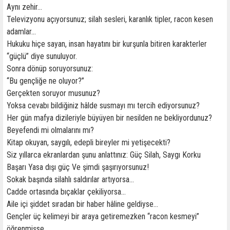
Aynı zehir…
Televizyonu açıyorsunuz; silah sesleri, karanlık tipler, racon kesen
adamlar…
Hukuku hiçe sayan, insan hayatını bir kurşunla bitiren karakterler
“güçlü” diye sunuluyor.
Sonra dönüp soruyorsunuz:
“Bu gençliğe ne oluyor?”
Gerçekten soruyor musunuz?
Yoksa cevabı bildiğiniz hâlde susmayı mı tercih ediyorsunuz?
Her gün mafya dizileriyle büyüyen bir nesilden ne bekliyordunuz?
Beyefendi mi olmalarını mı?
Kitap okuyan, saygılı, edepli bireyler mi yetişecekti?
Siz yıllarca ekranlardan şunu anlattınız: Güç Silah, Saygı Korku
Başarı Yasa dışı güç Ve şimdi şaşırıyorsunuz!
Sokak başında silahlı saldırılar artıyorsa…
Cadde ortasında bıçaklar çekiliyorsa…
Aile içi şiddet sıradan bir haber hâline geldiyse…
Gençler üç kelimeyi bir araya getiremezken “racon kesmeyi”
öğrenmişse…