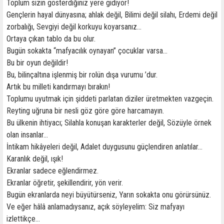
Toplum sizin gösterdiğiniz yere gidiyor!
Gençlerin hayal dünyasına; ahlak değil, Bilimi değil silahı, Erdemi değil
zorbalığı, Sevgiyi değil korkuyu koyarsanız…
Ortaya çıkan tablo da bu olur.
Bugün sokakta “mafyacılık oynayan” çocuklar varsa…
Bu bir oyun değildir!
Bu, bilinçaltına işlenmiş bir rolün dışa vurumu ’dur.
Artık bu milleti kandırmayı bırakın!
Toplumu uyutmak için şiddeti parlatan diziler üretmekten vazgeçin.
Reyting uğruna bir nesli göz göre göre harcamayın.
Bu ülkenin ihtiyacı; Silahla konuşan karakterler değil, Sözüyle örnek
olan insanlar…
İntikam hikâyeleri değil, Adalet duygusunu güçlendiren anlatılar…
Karanlık değil, ışık!
Ekranlar sadece eğlendirmez.
Ekranlar öğretir, şekillendirir, yön verir.
Bugün ekranlarda neyi büyütürseniz, Yarın sokakta onu görürsünüz.
Ve eğer hâlâ anlamadıysanız, açık söyleyelim: Siz mafyayı
izlettikçe…