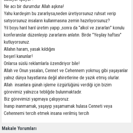
Ne acı bir durumdur Allah aşkına!
Yahu kardeşim bu zararlıysa,neden üretiyorsunuz ruhsat verip
satıyorsunuz insaların kullanmasına zemin hazırlıyorsunuz?
Yıl boyu harıl harıl üretim yapıp ,sonra da "alkol ve zararları" konulu
konferanslar düzenleyip zararlarını anlatın. Birde "Yeşilay haftası"
kutluyorsunuz.
Allahın haram, yasak kıldığını
beşerî kanunlar!
Onlarsa süslü reklamlarla özendiriyor bile!
Allah ve Onun yasaları, Cennet ve Cehennem yokmuş gibi yaşayanlar
yalnız dünya hayatlarına değil ahiretlerine de yazık etmiş olurlar.
Allah insanlara günah işleme özgürlüğünü verdiği için bizim
görevimiz yalnızca tebliğde bulunmaktadır.
Biz görevimizi yapmaya çalışıyoruz.
İnanıp inanmamak, yaşayıp yaşamamak hulasa Cenneti veya
Cehennemi tercih etmek insana verilmiş tercih
Makale Yorumları