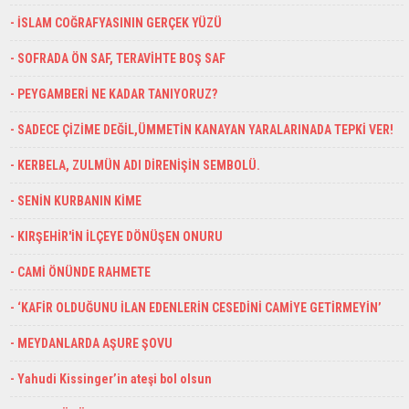
- İSLAM COĞRAFYASININ GERÇEK YÜZÜ
- SOFRADA ÖN SAF, TERAVİHTE BOŞ SAF
- PEYGAMBERİ NE KADAR TANIYORUZ?
- SADECE ÇİZİME DEĞİL,ÜMMETİN KANAYAN YARALARINADA TEPKİ VER!
- KERBELA, ZULMÜN ADI DİRENİŞİN SEMBOLÜ.
- SENİN KURBANIN KİME
- KIRŞEHİR'İN İLÇEYE DÖNÜŞEN ONURU
- CAMİ ÖNÜNDE RAHMETE
- ‘KAFİR OLDUĞUNU İLAN EDENLERİN CESEDİNİ CAMİYE GETİRMEYİN’
- MEYDANLARDA AŞURE ŞOVU
- Yahudi Kissinger’in ateşi bol olsun