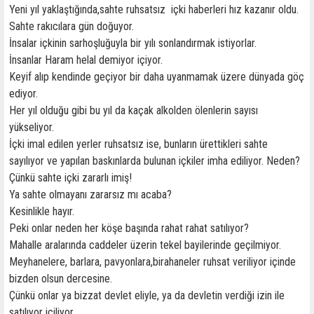
Yeni yıl yaklaştığında,sahte ruhsatsız içki haberleri hız kazanır oldu.
Sahte rakıcılara gün doğuyor.
İnsalar içkinin sarhoşluğuyla bir yılı sonlandırmak istiyorlar.
İnsanlar Haram helal demiyor içiyor.
Keyif alıp kendinde geçiyor bir daha uyanmamak üzere dünyada göç
ediyor.
Her yıl olduğu gibi bu yıl da kaçak alkolden ölenlerin sayısı
yükseliyor.
İçki imal edilen yerler ruhsatsız ise, bunların ürettikleri sahte
sayılıyor ve yapılan baskınlarda bulunan içkiler imha ediliyor. Neden?
Çünkü sahte içki zararlı imiş!
Ya sahte olmayanı zararsız mı acaba?
Kesinlikle hayır.
Peki onlar neden her köşe başında rahat rahat satılıyor?
Mahalle aralarında caddeler üzerin tekel bayilerinde geçilmiyor.
Meyhanelere, barlara, pavyonlara,birahaneler ruhsat veriliyor içinde
bizden olsun dercesine.
Çünkü onlar ya bizzat devlet eliyle, ya da devletin verdiği izin ile
satılıyor içiliyor .